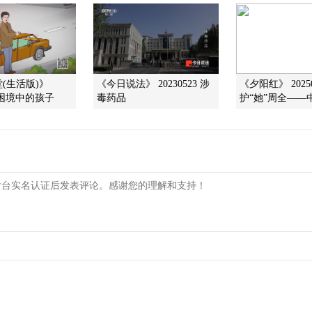
(生活版)》
《今日说法》 20230523 涉
《夕阳红》 20250
08 困境中的孩子
毒药品
护“她”周全——中