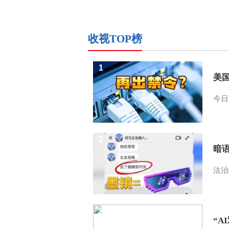
收视TOP榜
1
美
今日
2
暗
法治
3
“A