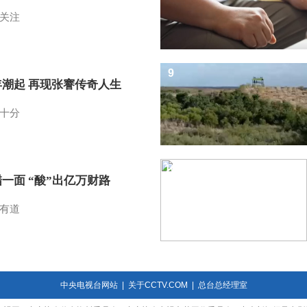
关注
9
年潮起 再现张謇传奇人生
十分
10
一面 “酸”出亿万财路
有道
中央电视台网站
|
关于CCTV.COM
|
总台总经理室