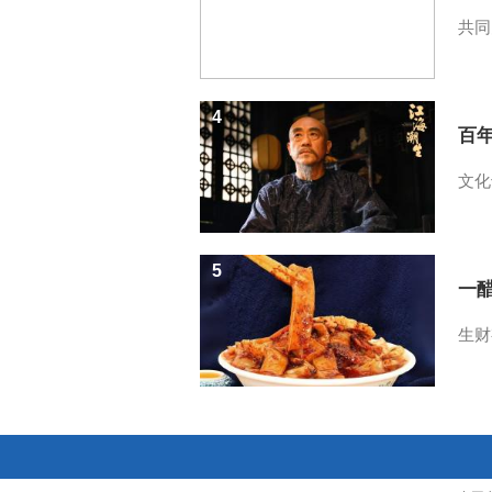
共同
4
百
文化
5
一醋
生财