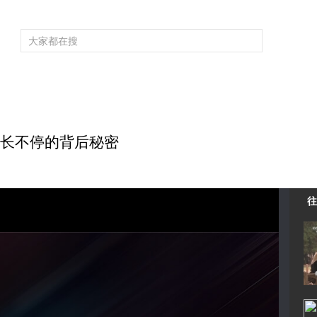
频道大全
栏目大全
片库
4K专区
听
育
电影
国防军事
电视剧
纪录
科教
戏曲
社会与法
少
 痘痘长不停的背后秘密
往