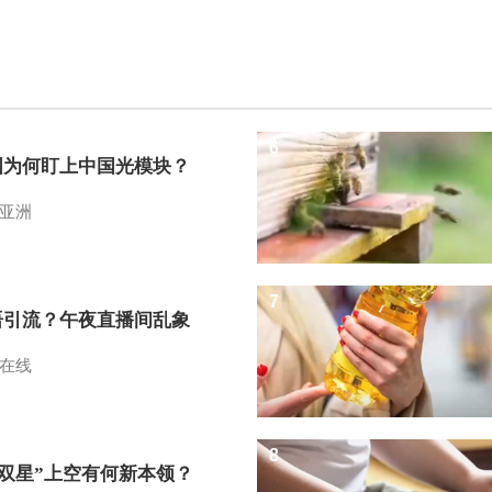
6
国为何盯上中国光模块？
亚洲
7
语引流？午夜直播间乱象
在线
8
I双星”上空有何新本领？