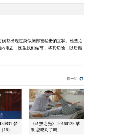
2014-06-17 18:18:14
《科技之光》 20140616
神秘“猴女郎”
时候都出现过类似脑部被猛击的症状。检查之
颅内电击，医生找到结节，将其切除，以后癫
2014-06-16 15:54:12
《科技之光》 20140612
神秘失踪的轿车
换一组
2014-06-12 16:10:13
《科技之光》 20140611
深山擒王记
2014-06-11 17:04:13
80831 梦
《科技之光》 20160125 苹
《科技之光》 20140610
（16）
果 您吃对了吗
流鼻血的女孩