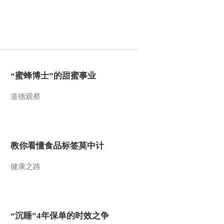
2014-06-04 20:24:15
《科技之光》 20140528
加勒比地区的凯门鳄
2014-05-28 17:58:13
“蜜蜂博士”的甜蜜事业
《科技之光》 20140527
道德观察
游走在我们生活中的蟒蛇
2014-05-27 16:07:12
教你看懂食品标签莫中计
《科技之光》 20140522
翡翠那点事
健康之路
2014-05-22 17:47:13
《科技之光》 20140521
暴食妈妈
“沉睡”4年保单的时效之争