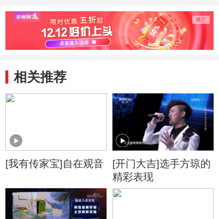
对抗国风队 春秋
对抗国风队 春秋
对抗国
队胜
队胜
队胜
相关推荐
[我有传家宝]自在观音
[开门大吉]选手方琼的
精彩表现