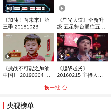
《加油！向未来》第
《星光大道》全新升
三季 20181028
级 五星舞台通往五湖
四海
《挑战不可能之加油
《越战越勇》
中国》 20190204 新
20160215 主持人对
春盛典 1
抗赛
换一批
央视榜单