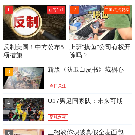
1
2
新闻1+1
中国法治观察
反制美国！中方公布5
上班“摸鱼”公司有权开
项措施
除吗？
新版《防卫白皮书》藏祸心
3
今日关注
U17男足国家队：未来可期
4
足球之夜
三招教你识破真假全麦面包
5