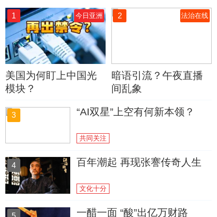
1
2
今日亚洲
法治在线
美国为何盯上中国光
暗语引流？午夜直播
模块？
间乱象
“AI双星”上空有何新本领？
3
共同关注
百年潮起 再现张謇传奇人生
4
文化十分
一醋一面 “酸”出亿万财路
5