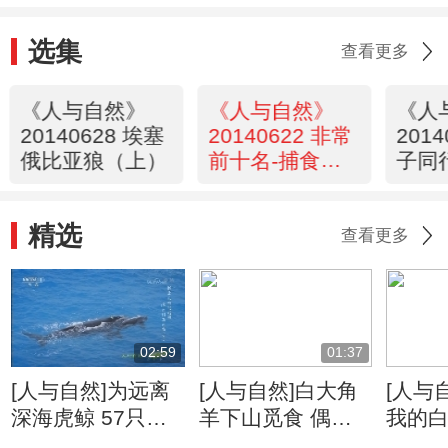
选集
查看更多
《人与自然》
《人与自然》
《人
20140628 埃塞
20140622 非常
201
俄比亚狼（上）
前十名-捕食策
子同
略
精选
查看更多
02:59
01:37
[人与自然]为远离
[人与自然]白大角
[人与
深海虎鲸 57只鲸
羊下山觅食 偶遇
我的白
鱼长途跋涉从南极
棕熊仓皇而逃
利爪