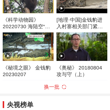
《科学动物园》
[地理·中国]金钱豹进
20220730 海陆空“战
入村寨相关部门紧急
队”
处理
《秘境之眼》 金钱豹
《奥秘》 20180804
20230207
攻与守（上）
换一批
央视榜单