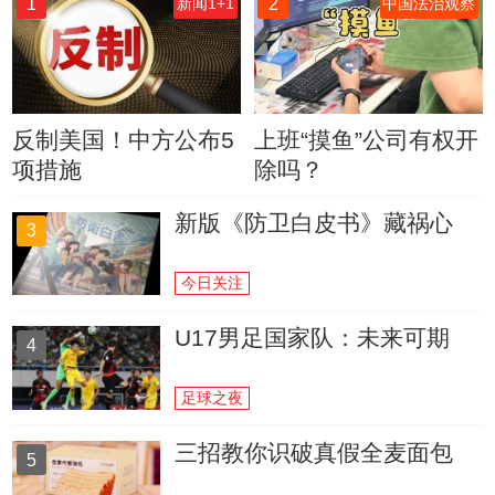
1
2
新闻1+1
中国法治观察
反制美国！中方公布5
上班“摸鱼”公司有权开
项措施
除吗？
新版《防卫白皮书》藏祸心
3
今日关注
U17男足国家队：未来可期
4
足球之夜
三招教你识破真假全麦面包
5