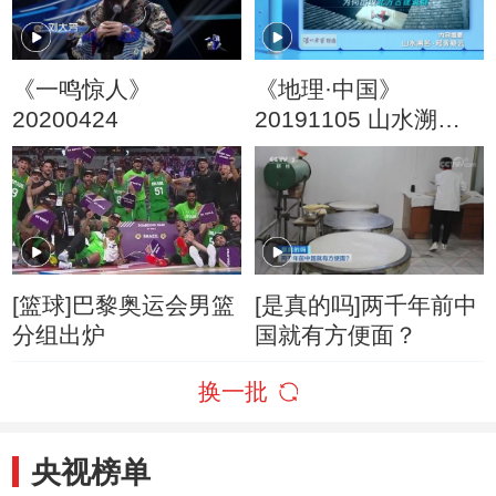
《一鸣惊人》
《地理·中国》
20200424
20191105 山水溯名·
冠豸疑云
[篮球]巴黎奥运会男篮
[是真的吗]两千年前中
分组出炉
国就有方便面？
换一批
央视榜单