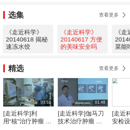
选集
查看更多
《走近科学》
《走近科学》
《走
20140618 揭秘
20140617 方便
201
速冻水饺
的美味安全吗
菜能
精选
查看更多
03:51
01:48
[走近科学]利
[走近科学]伽马刀
[走近
用“核”治疗肿瘤 是
技术治疗肿瘤 精
安检
人类医学的重要里
准摧毁病灶无痛无
赢得