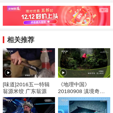
程碑
感染
可
相关推荐
[味道]2016五一特辑
《地理中国》
翁源米饺 广东翁源
20180908 滇境奇闻·
雪山精灵