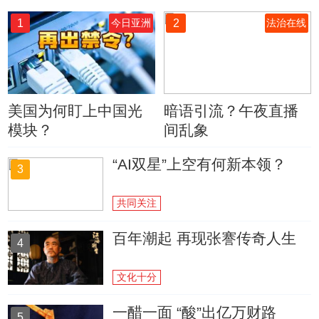
1
2
今日亚洲
法治在线
美国为何盯上中国光
暗语引流？午夜直播
模块？
间乱象
“AI双星”上空有何新本领？
3
共同关注
百年潮起 再现张謇传奇人生
4
文化十分
一醋一面 “酸”出亿万财路
5