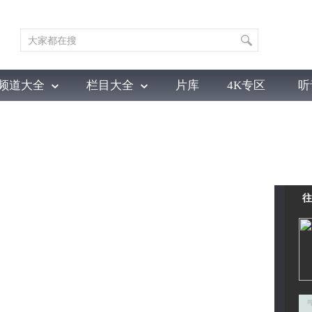
频道大全
栏目大全
片库
4K专区
听
育
电影
国防军事
电视剧
纪录
科教
戏曲
社会与法
少
往