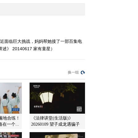
2014-06-04 00:07:16
《讲述》 20140602 端午
特别节目 龙舟竞渡
最近面临巨大挑战，妈妈帮她接了一部百集电
20140617 家有童星）
2014-06-02 23:54:17
《讲述》 20140527 毕业
季（下）
换一组
2014-05-28 00:15:17
《讲述》 20140526 毕业
季（上）
2014-05-26 23:53:17
遍遍地合练！
《法律讲堂(生活版)》
在一个...
20260109 望子成龙遇骗子
《讲述》 20140520 舞者