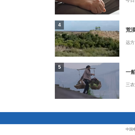
今日
4
荒
远方
5
一
三农
中国