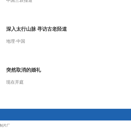
中国三农报道
2014-04-28 23:53:17
《讲述》 20140422 糖蒜
记
深入太行山脉 寻访古老陉道
2014-04-23 01:52:19
地理·中国
《讲述》 20140421 极限
挑战
突然取消的婚礼
2014-04-22 02:52:19
现在开庭
《讲述》 20140415 长寿
乡的“候鸟人”
2014-04-16 00:04:17
《讲述》 20140408 早起
的人（二）
制片厂