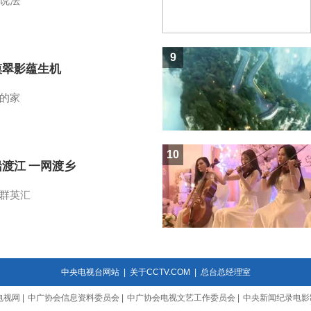
说法
9
漠翠影蕴生机
的家
10
船渡江 一网渡乡
群英汇
中央电视台网站
|
关于CCTV.COM
|
总台总经理室
电视网
|
中广协会信息资料委员会
|
中广协会电视文艺工作委员会
|
中央新闻纪录电影