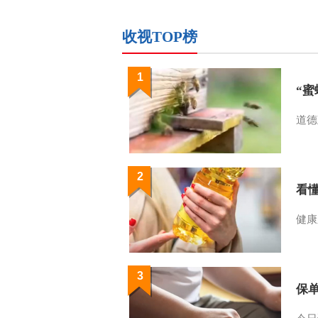
收视TOP榜
1
“
道德
2
看
健康
3
保