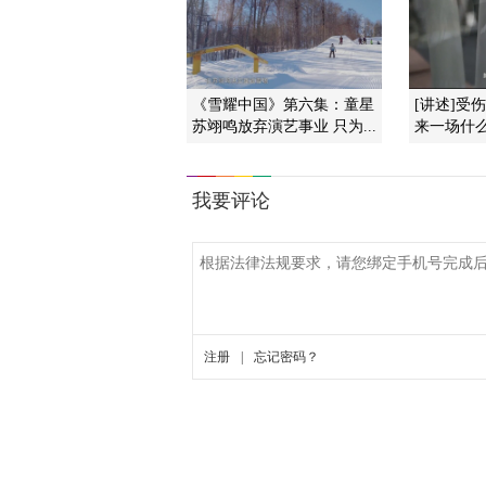
《雪耀中国》第六集：童星
[讲述]受
苏翊鸣放弃演艺事业 只为...
来一场什