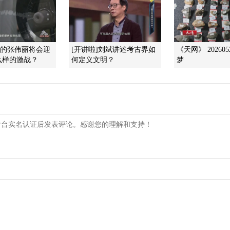
伤的张伟丽将会迎
[开讲啦]刘斌讲述考古界如
《天网》 20260
么样的激战？
何定义文明？
梦