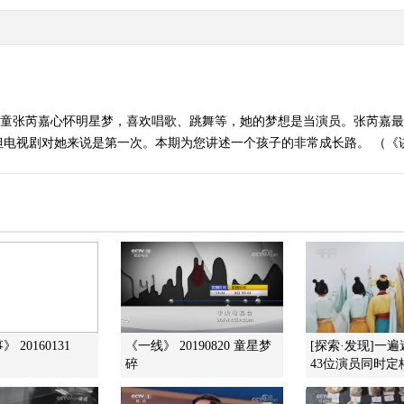
女童张芮嘉心怀明星梦，喜欢唱歌、跳舞等，她的梦想是当演员。张芮嘉
视剧对她来说是第一次。本期为您讲述一个孩子的非常成长路。 （《讲述》 
 20160131
《一线》 20190820 童星梦
[探索·发现]一
碎
43位演员同时定格