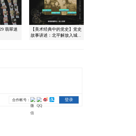
2014-05-20 23:57:17
《讲述》 20140519 “瓷娃
529 翡翠迷
【美术经典中的党史】党史
娃”兄弟
故事讲述：北平解放入城...
2014-05-20 00:57:18
《讲述》 20140513 感动
生命（下）
2014-05-14 01:01:17
《讲述》 20140512 感动
生命（上）
2014-05-13 00:04:16
《讲述》 20140506 风沙
来袭