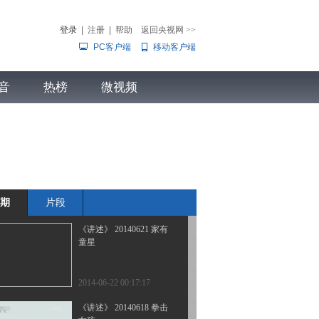
登录
|
注册
|
帮助
返回央视网
>>
PC客户端
移动客户端
2014-07-01 00:53:17
《讲述》 20140624 卢稳
音
热榜
子和她的孩子们
微视频
儿
音乐
体育赛事
农业农村
2014-06-24 23:56:17
《讲述》 20140623 我的
城市我的垃圾
期
片段
2014-06-24 00:27:17
《讲述》 20140621 家有
童星
2014-06-22 00:17:17
《讲述》 20140618 拳击