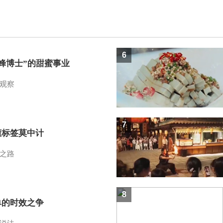
6
蜜蜂博士”的甜蜜事业
观察
7
懂标签莫中计
之路
8
单的时效之争