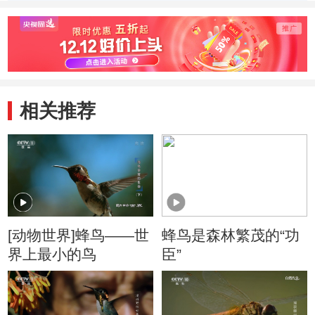
来到澳大利亚
大鱼
相关推荐
[动物世界]蜂鸟——世
蜂鸟是森林繁茂的“功
界上最小的鸟
臣”