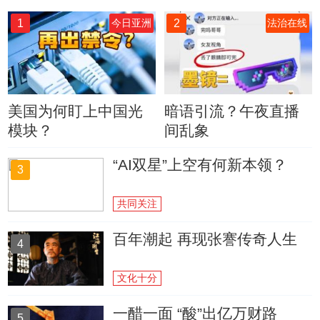
1
2
今日亚洲
法治在线
美国为何盯上中国光
暗语引流？午夜直播
模块？
间乱象
“AI双星”上空有何新本领？
3
共同关注
百年潮起 再现张謇传奇人生
4
文化十分
一醋一面 “酸”出亿万财路
5