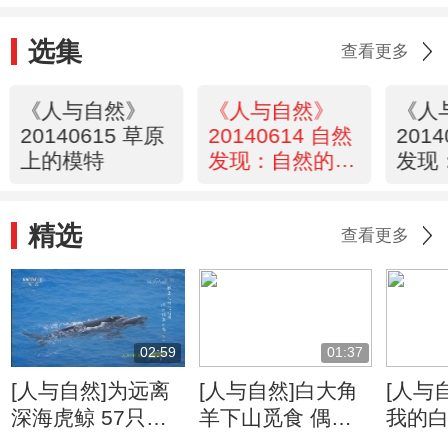
选集
查看更多
《人与自然》
《人与自然》
《人
20140615 草原
20140614 自然
201
上的模特
发现：自然的威
发现
力-飓风（下）
力-
精选
查看更多
02:59
01:37
[人与自然]为远离
[人与自然]白大角
[人与
深海虎鲸 57只鲸
羊下山觅食 偶遇
我的白
鱼长途跋涉从南极
棕熊仓皇而逃
利爪