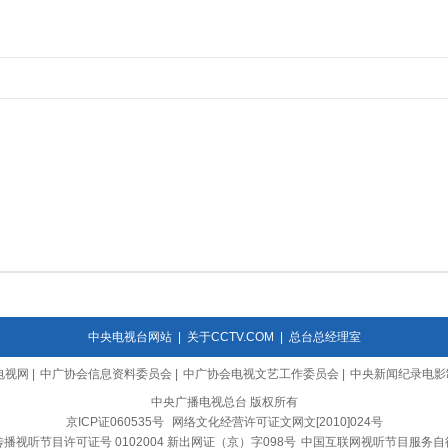
中央电视台网站
|
关于CCTV.COM
|
总台总经理室
电视网
|
中广协会信息资料委员会
|
中广协会电视文艺工作委员会
|
中央新闻纪录电影
中央广播电视总台 版权所有
京ICP证060535号
网络文化经营许可证文网文[2010]024号
播视听节目许可证号 0102004 新出网证（京）字098号
中国互联网视听节目服务自