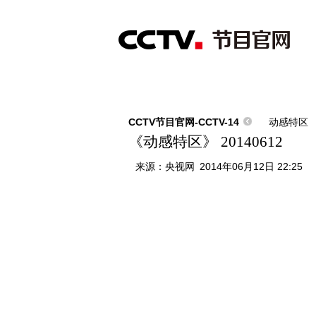
首页
直播
节目单
综合
新闻
财经
综艺
中文国际
体
CCTV节目官网-CCTV-14
动感特区
《动感特区》 20140612
来源：
央视网
2014年06月12日 22:25