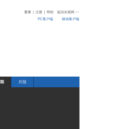
登录
|
注册
|
帮助
返回央视网
>>
PC客户端
移动客户端
音
热榜
微视频
儿
音乐
体育赛事
农业农村
期
片段