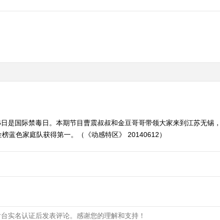
26日是国际禁毒日。本期节目曹震叔叔和金豆哥哥带领大家来到江苏无锡
蓝色家庭队获得第一。（《动感特区》 20140612）