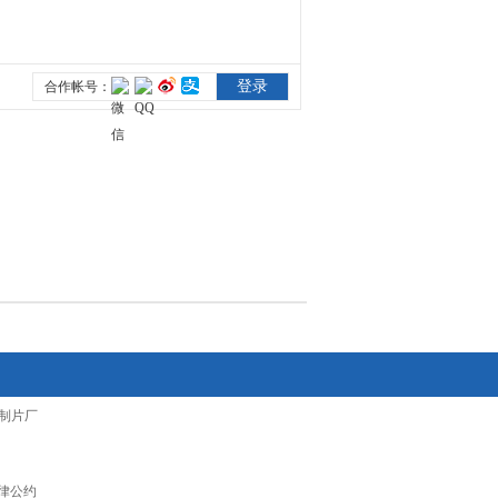
制片厂
律公约