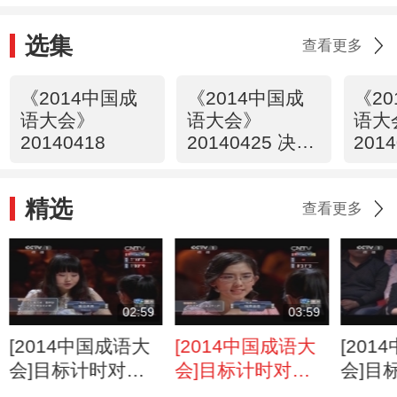
选集
查看更多
《2014中国成
《2014中国成
《2
语大会》
语大会》
语大
20140418
20140425 决赛
201
第一场
第二
精选
查看更多
02:59
03:59
[2014中国成语大
[2014中国成语大
[20
会]目标计时对抗
会]目标计时对抗
会]目
赛 第五轮 春秋队
赛 第六轮 春秋队
赛 第