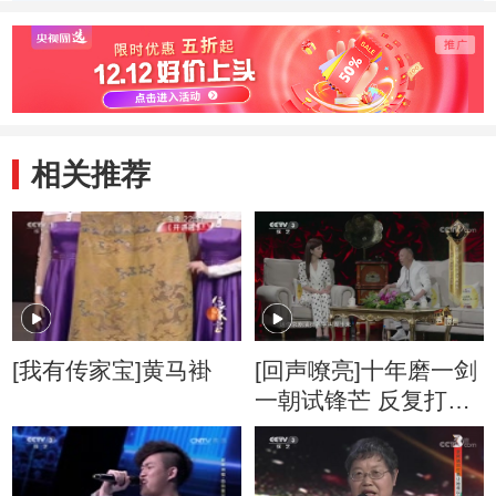
对抗国风队 春秋
对抗国风队 国风
对抗国
队胜
队胜
队胜
相关推荐
[我有传家宝]黄马褂
[回声嘹亮]十年磨一剑
一朝试锋芒 反复打磨
终成就经典角色