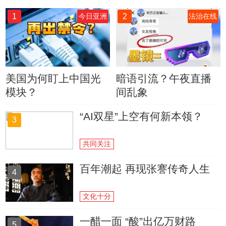
1
2
今日亚洲
法治在线
美国为何盯上中国光
暗语引流？午夜直播
模块？
间乱象
“AI双星”上空有何新本领？
3
共同关注
百年潮起 再现张謇传奇人生
4
文化十分
一醋一面 “酸”出亿万财路
5