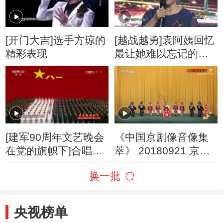
[开门大吉]选手方琼的
[越战越勇]袁阿姨回忆
精彩表现
最让她难以忘记的案
例
[建军90周年文艺晚会
《中国京剧像音像集
在党的旗帜下]合唱
萃》 20180921 京剧
《中国人民解放军军
《搜孤救孤》
换一批
歌》 合唱：中国人民
解放军66284部队
央视榜单