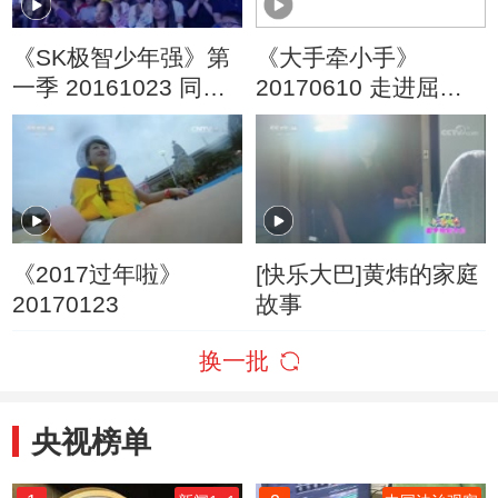
《SK极智少年强》第
《大手牵小手》
一季 20161023 同城
20170610 走进屈原
争强赛
故里（一）
《2017过年啦》
[快乐大巴]黄炜的家庭
20170123
故事
换一批
央视榜单