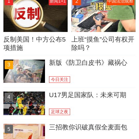
1
2
新闻1+1
中国法治观察
反制美国！中方公布5
上班“摸鱼”公司有权开
项措施
除吗？
新版《防卫白皮书》藏祸心
3
今日关注
U17男足国家队：未来可期
4
足球之夜
三招教你识破真假全麦面包
5