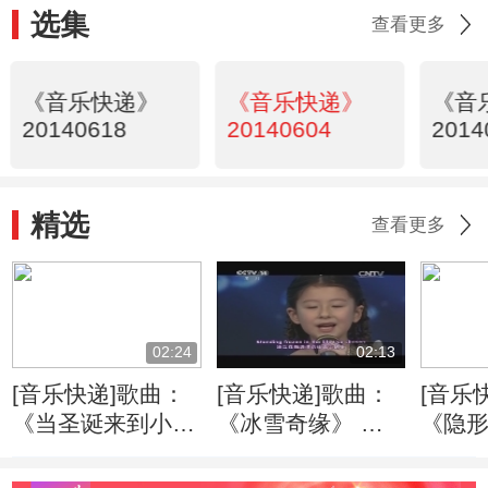
选集
查看更多
《音乐快递》
《音乐快递》
《音
20140618
20140604
2014
精选
查看更多
02:24
02:13
[音乐快递]歌曲：
[音乐快递]歌曲：
[音乐
《当圣诞来到小
《冰雪奇缘》 演
《隐
镇》 演唱：艾米
唱：一抹金
演唱：
欣