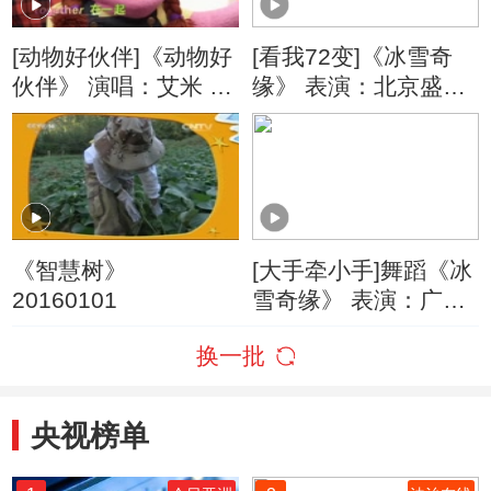
[动物好伙伴]《动物好
[看我72变]《冰雪奇
伙伴》 演唱：艾米 刘
缘》 表演：北京盛世
禹鑫 周漾玥
银河艺术培训中心
《智慧树》
[大手牵小手]舞蹈《冰
20160101
雪奇缘》 表演：广州
东方天鹅舞蹈艺术工
换一批
作室
央视榜单