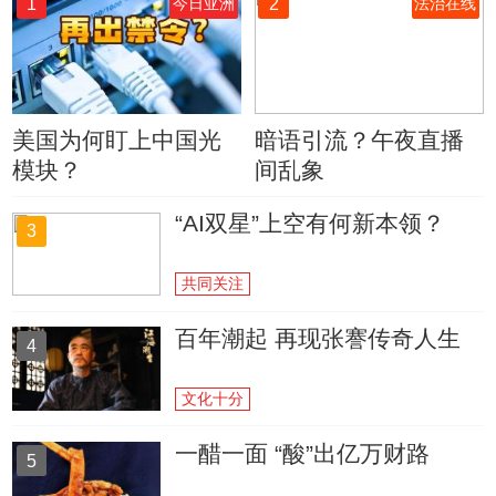
1
2
今日亚洲
法治在线
美国为何盯上中国光
暗语引流？午夜直播
模块？
间乱象
“AI双星”上空有何新本领？
3
共同关注
百年潮起 再现张謇传奇人生
4
文化十分
一醋一面 “酸”出亿万财路
5