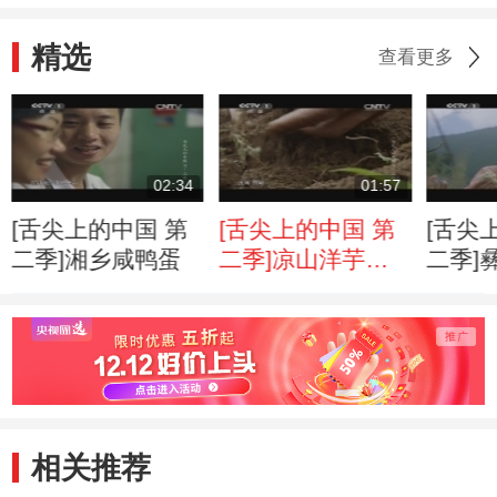
精选
查看更多
02:34
01:57
[舌尖上的中国 第
[舌尖上的中国 第
[舌尖
二季]湘乡咸鸭蛋
二季]凉山洋芋三
二季]
吃：炸、炒、烤
相关推荐