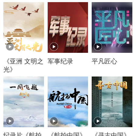
《亚洲 文明之
军事纪录
平凡匠心
光》
纪录片《航拍
《航拍中国》
《寻古中国》