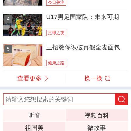
今日关注
U17男足国家队：未来可期
4
足球之夜
三招教你识破真假全麦面包
5
健康之路
查看更多
换一换
听音
视频百科
祖国美
微故事