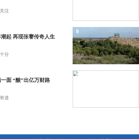
关注
9
年潮起 再现张謇传奇人生
十分
10
一面 “酸”出亿万财路
有道