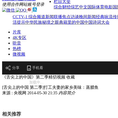
栏目大全
使用合作网站账号登录
综合
财经
综艺
中文国际
体育
电影
国
CCTV-1 综合频道
新闻联播
焦点访谈
晚间新闻
经典咏流传
活提示
中华民族
秘境之眼
典籍里的中国
中国诗词大会
片库
4K专区
听音
热榜
微视频
分享
手机看
《舌尖上的中国》第二季精切视频
收藏
加载中...
[舌尖上的中国 第二季]打工夫妻的家乡美味：蒸腊鱼
来源 : 央视网
2014-05-30 21:35
内容简介
相关推荐