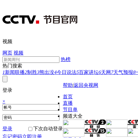
视频
网页
视频
热榜
热门搜索
1
新闻联播
2
制胜
3
熊出没
4
今日说法
5
百家讲坛
6
天网
7
天气预报
8
帮助
|
返回央视网
登录
首页
×
直播
节目单
频道大全
登录
下次自动登录
忘记密码
立即注册