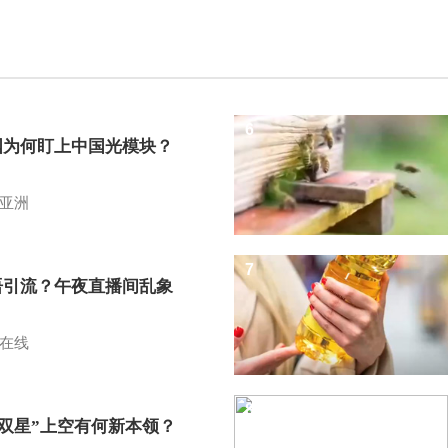
6
国为何盯上中国光模块？
亚洲
7
语引流？午夜直播间乱象
在线
8
I双星”上空有何新本领？