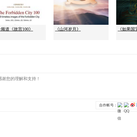
频道《故宫100》
《山河岁月》
《如果国