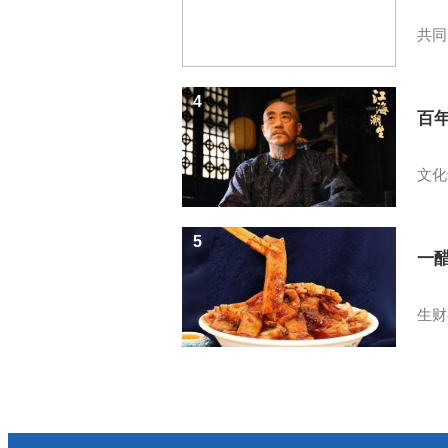
共同
4
百
文化
5
一醋
生财