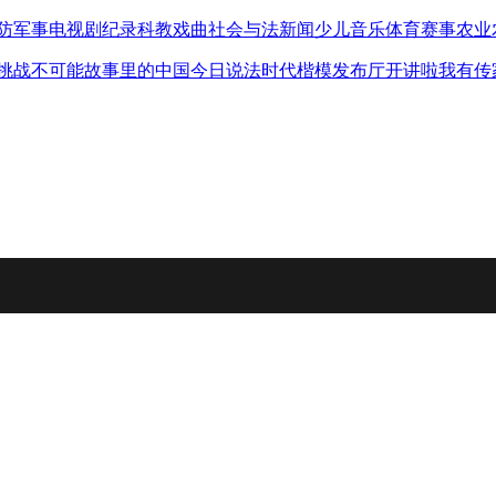
防军事
电视剧
纪录
科教
戏曲
社会与法
新闻
少儿
音乐
体育赛事
农业
挑战不可能
故事里的中国
今日说法
时代楷模发布厅
开讲啦
我有传