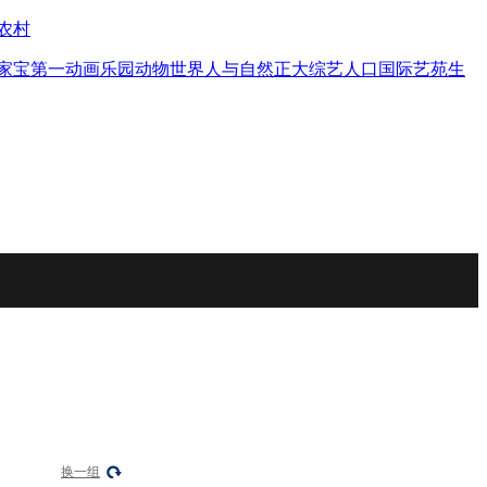
农村
家宝
第一动画乐园
动物世界
人与自然
正大综艺
人口
国际艺苑
生
换一组