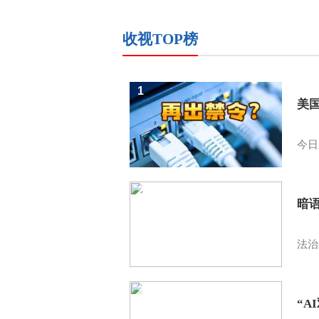
收视TOP榜
1
美
今日
2
暗
法治
3
“A