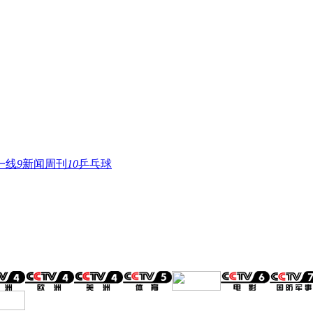
一线
9
新闻周刊
10
乒乓球