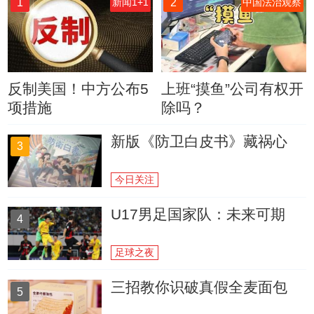
1
2
新闻1+1
中国法治观察
反制美国！中方公布5
上班“摸鱼”公司有权开
项措施
除吗？
新版《防卫白皮书》藏祸心
3
今日关注
U17男足国家队：未来可期
4
足球之夜
三招教你识破真假全麦面包
5