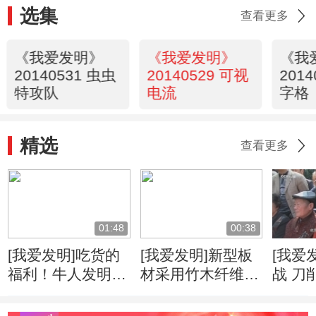
选集
查看更多
《我爱发明》
《我爱发明》
《我
20140531 虫虫
20140529 可视
201
特攻队
电流
字格
精选
查看更多
01:48
00:38
[我爱发明]吃货的
[我爱发明]新型板
[我爱
福利！牛人发明自
材采用竹木纤维
战 刀
动甘蔗削皮机
柔韧度高可降低运
速度
输成本