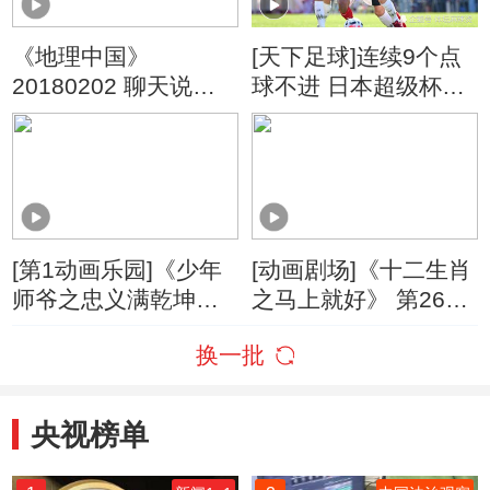
《地理中国》
[天下足球]连续9个点
20180202 聊天说地·
球不进 日本超级杯现
奇异光球
奇观
[第1动画乐园]《少年
[动画剧场]《十二生肖
师爷之忠义满乾坤》
之马上就好》 第26集
第11集 魔术揭秘达人
蟠桃湖水怪
换一批
央视榜单