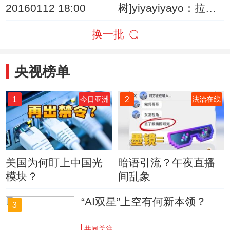
20160112 18:00
树]yiyayiyayo：拉鱼
网
换一批
央视榜单
1
2
今日亚洲
法治在线
美国为何盯上中国光
暗语引流？午夜直播
模块？
间乱象
“AI双星”上空有何新本领？
3
共同关注