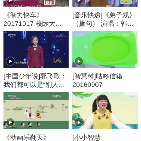
《智力快车》
[音乐快递]《弟子规》
20171017 校际大比
（摘句） 演唱：郭飞
拼
歌
[中国少年说]郭飞歌：
[智慧树]咕咚信箱
我们都可以是“别人家
20160907
的孩子”
《动画乐翻天》
[小小智慧