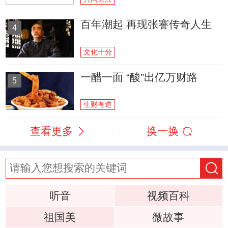
百年潮起 再现张謇传奇人生
4
文化十分
一醋一面 “酸”出亿万财路
5
生财有道
查看更多
换一换
听音
视频百科
祖国美
微故事