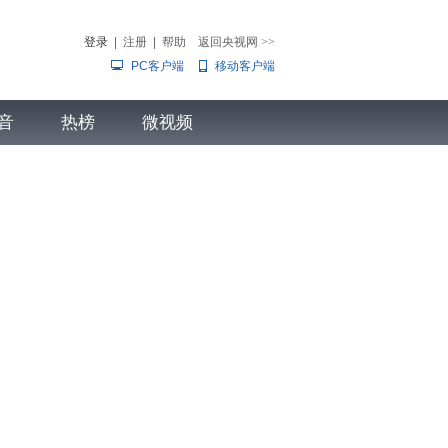
登录
|
注册
|
帮助
返回央视网
>>
PC客户端
移动客户端
音
热榜
微视频
儿
音乐
体育赛事
农业农村