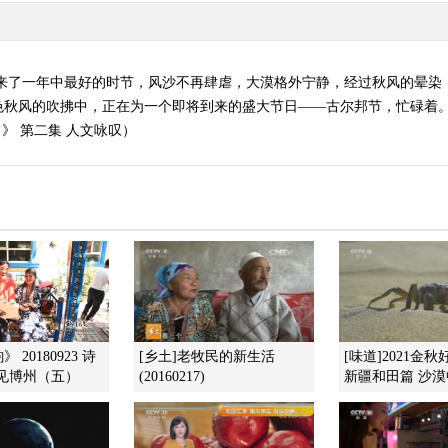
迎来了一年中最好的时节，风沙不再肆虐，大漠格外宁静，经过秋风的晕染
色秋风的吹拂中，正在为一个即将到来的盛大节日——古尔邦节，忙碌着
和田》 第二集 人文咏叹）
 20180923 诗
[乡土]老牧民的新生活
[味道]2021金秋
见博州（五）
(20160217)
新疆和田篇 沙漠中