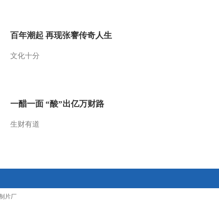
百年潮起 再现张謇传奇人生
文化十分
一醋一面 “酸”出亿万财路
生财有道
制片厂