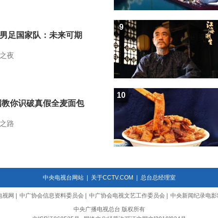
9
7男足国家队：未来可期
之夜
10
招教你识破真假全麦面包
之路
中央电视台网站
|
关于CCTV.COM
|
总台总经理室
电视网
|
中广协会信息资料委员会
|
中广协会电视文艺工作委员会
|
中央新闻纪录电影
中央广播电视总台 版权所有