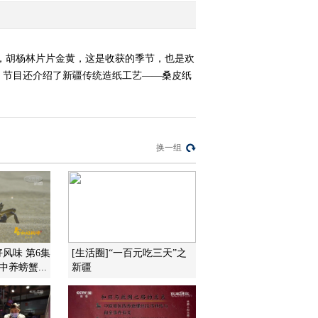
，胡杨林片片金黄，这是收获的季节，也是欢
。节目还介绍了新疆传统造纸工艺——桑皮纸
换一组
好风味 第6集
[生活圈]“一百元吃三天”之
养螃蟹...
新疆