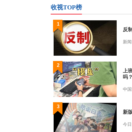
收视TOP榜
1
反
新闻
2
上
吗
中国
3
新
今日