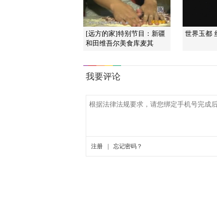
[远方的家]特别节目：新疆
世界玉都
和田维吾尔美食库麦其