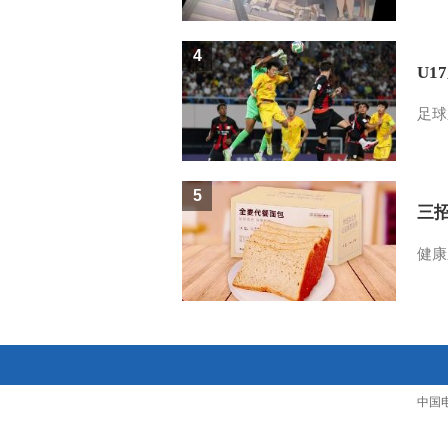
4
U1
足球
5
三
健康
中国