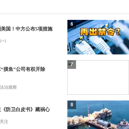
6
制美国！中方公布5项措施
1+1
7
班“摸鱼”公司有权开除
？
法治观察
8
版《防卫白皮书》藏祸心
关注