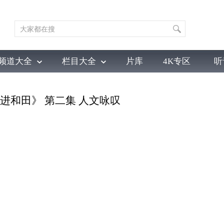
频道大全
栏目大全
片库
4K专区
听
育
电影
国防军事
电视剧
纪录
科教
戏曲
社会与法
少
《走进和田》 第二集 人文咏叹