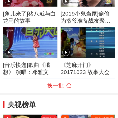
[角儿来了]猪八戒与白
[2019小鬼当家]偷偷
龙马的故事
为爷爷准备战友聚会
难度太大计划失败
[音乐快递]歌曲《哦
《芝麻开门》
想》 演唱：邓雅文
20171023 故事大会
换一批
央视榜单