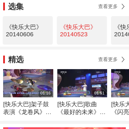
选集
查看更多
《快乐大巴》
《快乐大巴》
《快
20140606
20140523
2014
精选
查看更多
01:16
01:51
[快乐大巴]架子鼓
[快乐大巴]歌曲
[快乐
表演《龙卷风》
《最好的未来》
《闪亮
表演：李偌宁
表演：何佳恒
演：