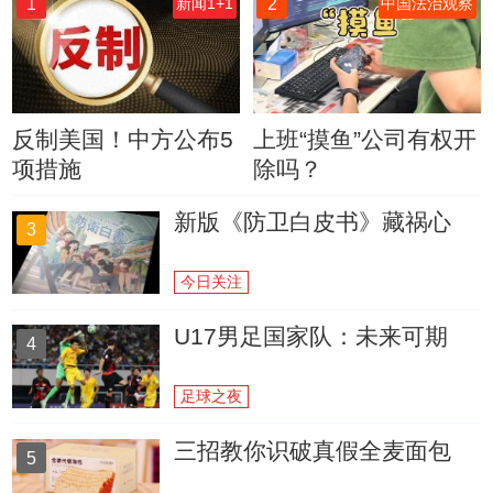
1
2
新闻1+1
中国法治观察
反制美国！中方公布5
上班“摸鱼”公司有权开
项措施
除吗？
新版《防卫白皮书》藏祸心
3
今日关注
U17男足国家队：未来可期
4
足球之夜
三招教你识破真假全麦面包
5