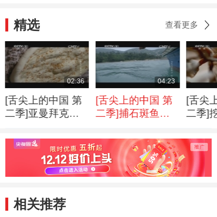
精选
查看更多
02:36
04:23
[舌尖上的中国 第
[舌尖上的中国 第
[舌尖
二季]亚曼拜克村
二季]捕石斑鱼夫
二季]
村民的故事
妇的故事
鲜族人
相关推荐