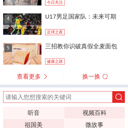
今日关注
U17男足国家队：未来可期
4
足球之夜
三招教你识破真假全麦面包
5
健康之路
查看更多
换一换
听音
视频百科
祖国美
微故事