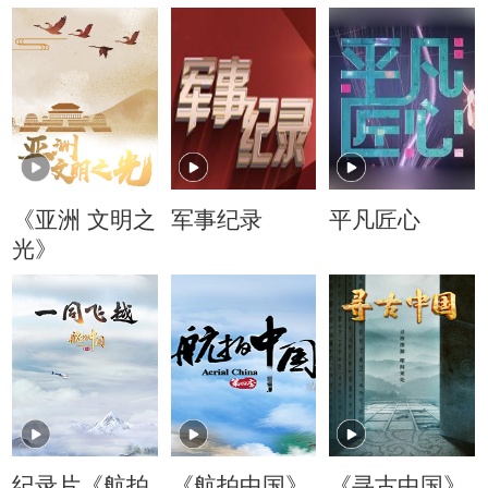
《亚洲 文明之
军事纪录
平凡匠心
光》
纪录片《航拍
《航拍中国》
《寻古中国》