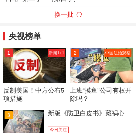
换一批
央视榜单
1
2
新闻1+1
中国法治观察
反制美国！中方公布5
上班“摸鱼”公司有权开
项措施
除吗？
新版《防卫白皮书》藏祸心
3
今日关注