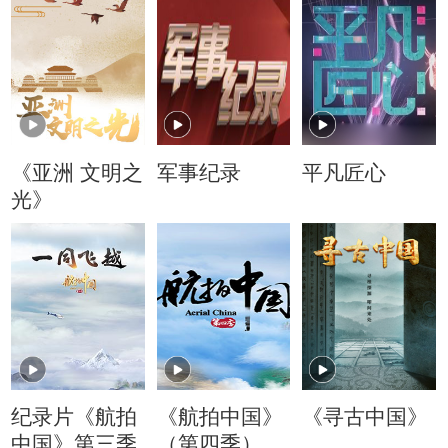
《亚洲 文明之
军事纪录
平凡匠心
光》
纪录片《航拍
《航拍中国》
《寻古中国》
中国》第三季
（第四季）