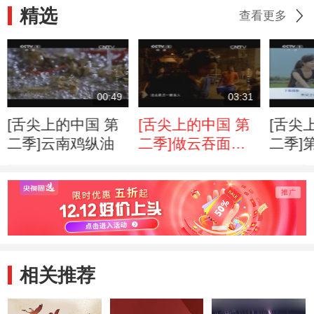
精选
查看更多
00:49
03:31
[舌尖上的中国 第
[舌尖上的中国 第
[舌尖
二季]云南鸡纵油
二季]做云吞面的
二季]
刘发昌
预告片
相关推荐