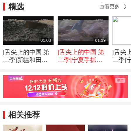
精选
查看更多
01:03
01:39
[舌尖上的中国 第
[舌尖上的中国 第
[舌尖
二季]新疆和田羊
二季]宁夏手抓羊
二季]
肚包肉
肉
擦
相关推荐