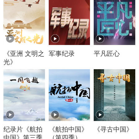
《亚洲 文明之
军事纪录
平凡匠心
光》
纪录片《航拍
《航拍中国》
《寻古中国》
中国》第三季
（第四季）