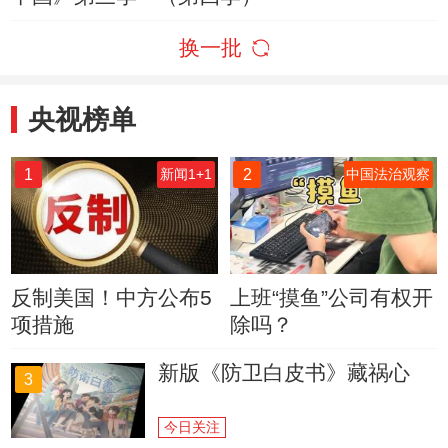
换一批
央视榜单
1
2
新闻1+1
中国法治观察
反制美国！中方公布5
上班“摸鱼”公司有权开
项措施
除吗？
新版《防卫白皮书》藏祸心
3
今日关注