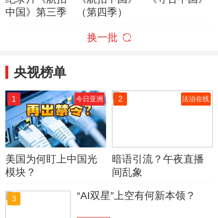
中国》第三季
（第四季）
换一批
央视榜单
1
2
今日亚洲
法治在线
美国为何盯上中国光
暗语引流？午夜直播
模块？
间乱象
“AI双星”上空有何新本领？
3