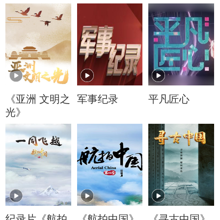
《亚洲 文明之
军事纪录
平凡匠心
光》
纪录片《航拍
《航拍中国》
《寻古中国》