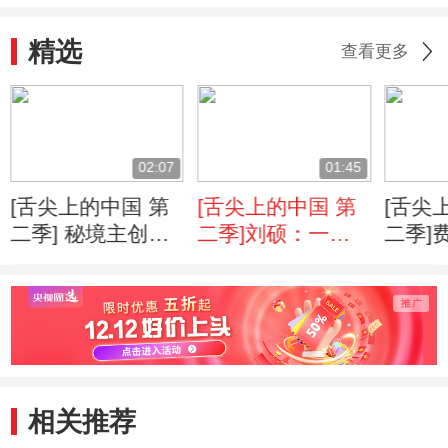
精选
查看更多
02:07
01:45
[舌尖上的中国 第
[舌尖上的中国 第
[舌尖
二季] 秘境主创深
二季]刘硕：一碗
二季]
夜剪片 舌尖美食
云吞面的60年老味
一束蕨
越看越痛苦
道最感人
相关推荐