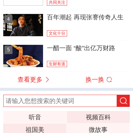
共同关注
百年潮起 再现张謇传奇人生
4
文化十分
一醋一面 “酸”出亿万财路
5
生财有道
查看更多
换一换
听音
视频百科
祖国美
微故事