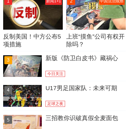
1
2
新闻1+1
中国法治观察
反制美国！中方公布5
上班“摸鱼”公司有权开
项措施
除吗？
新版《防卫白皮书》藏祸心
3
今日关注
U17男足国家队：未来可期
4
足球之夜
三招教你识破真假全麦面包
5