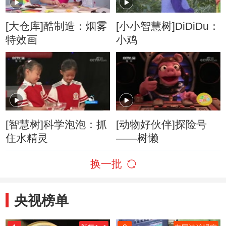
[大仓库]酷制造：烟雾
[小小智慧树]DiDiDu：
特效画
小鸡
[智慧树]科学泡泡：抓
[动物好伙伴]探险号
住水精灵
——树懒
换一批
央视榜单