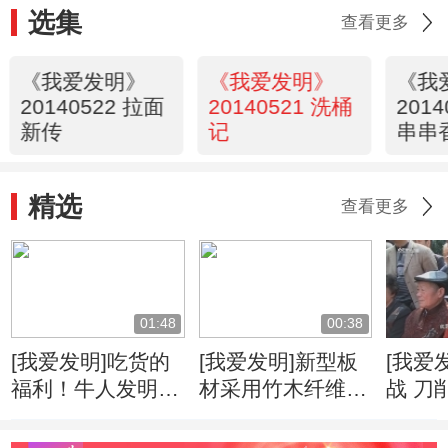
选集
查看更多
《我爱发明》
《我爱发明》
《我
20140522 拉面
20140521 洗桶
201
新传
记
串串
精选
查看更多
01:48
00:38
[我爱发明]吃货的
[我爱发明]新型板
[我爱
福利！牛人发明自
材采用竹木纤维
战 刀
动甘蔗削皮机
柔韧度高可降低运
速度
输成本