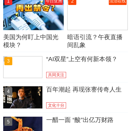
1
2
今日亚洲
法治在线
美国为何盯上中国光
暗语引流？午夜直播
模块？
间乱象
“AI双星”上空有何新本领？
3
共同关注
百年潮起 再现张謇传奇人生
4
文化十分
一醋一面 “酸”出亿万财路
5