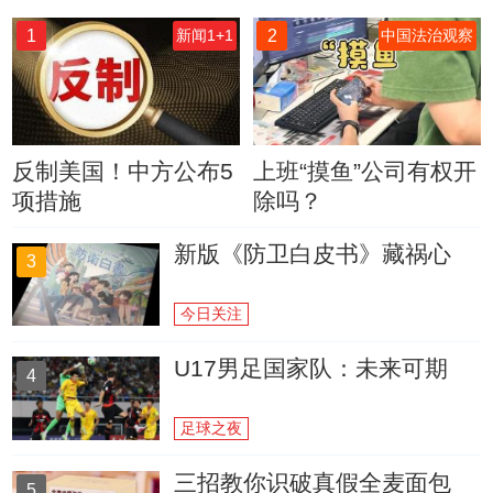
1
2
新闻1+1
中国法治观察
反制美国！中方公布5
上班“摸鱼”公司有权开
项措施
除吗？
新版《防卫白皮书》藏祸心
3
今日关注
U17男足国家队：未来可期
4
足球之夜
三招教你识破真假全麦面包
5