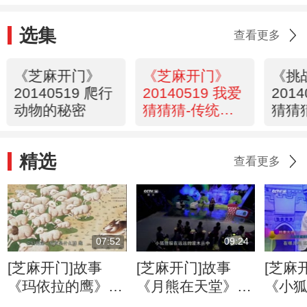
选集
查看更多
《芝麻开门》
《芝麻开门》
《挑
20140519 爬行
20140519 我爱
201
动物的秘密
猜猜猜-传统文
猜猜
化猜猜猜（九）
化猜
故事篇
建筑
精选
查看更多
07:52
09:24
[芝麻开门]故事
[芝麻开门]故事
[芝麻
《玛依拉的鹰》
《月熊在天堂》
《小狐
主讲人：王林
主讲人：保冬妮
人：