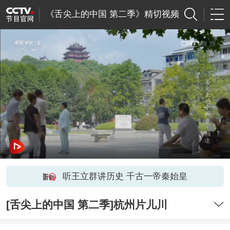
《舌尖上的中国 第二季》精切视频
听王立群讲历史 千古一帝秦始皇
[舌尖上的中国 第二季]杭州片儿川