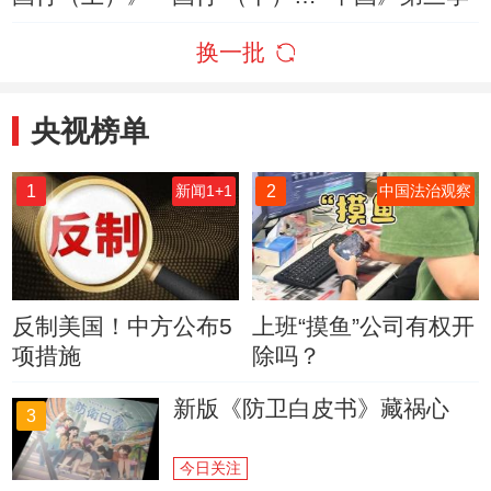
》
换一批
央视榜单
1
2
新闻1+1
中国法治观察
反制美国！中方公布5
上班“摸鱼”公司有权开
项措施
除吗？
新版《防卫白皮书》藏祸心
3
今日关注