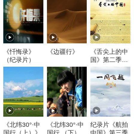
《忏悔录》
《边疆行》
《舌尖上的中
（纪录片）
国》第二季精
切视频
《北纬30°·中
《北纬30°·中
纪录片《航拍
国行（上）》
国行 （下）
中国》第三季