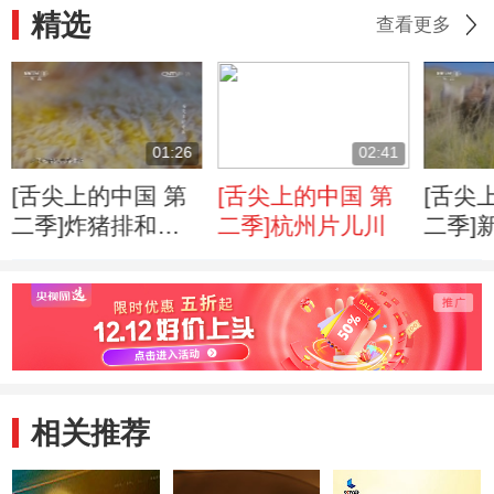
精选
查看更多
01:26
02:41
[舌尖上的中国 第
[舌尖上的中国 第
[舌尖
二季]炸猪排和辣
二季]杭州片儿川
二季]
酱油的相遇
相关推荐