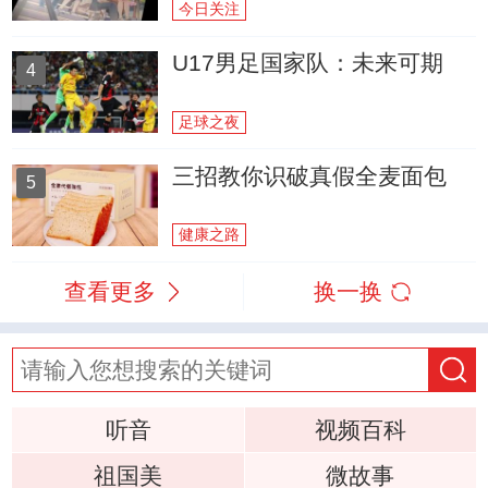
今日关注
U17男足国家队：未来可期
4
足球之夜
三招教你识破真假全麦面包
5
健康之路
查看更多
换一换
听音
视频百科
祖国美
微故事