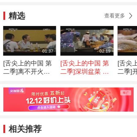
精选
查看更多
01:37
02:19
[舌尖上的中国 第
[舌尖上的中国 第
[舌尖
二季]离不开火锅
二季]深圳盆菜 食
二季]
的重庆人
物与人心的团聚
面
相关推荐