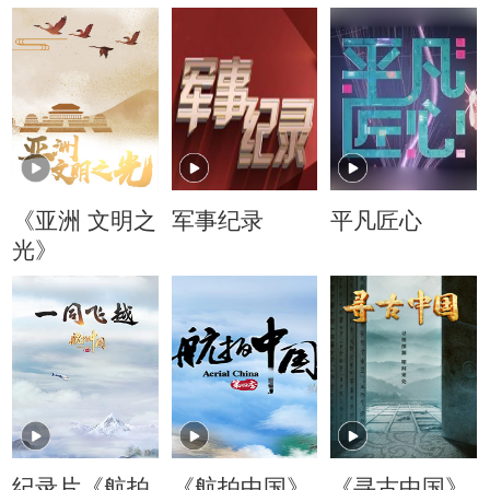
《亚洲 文明之
军事纪录
平凡匠心
光》
纪录片《航拍
《航拍中国》
《寻古中国》