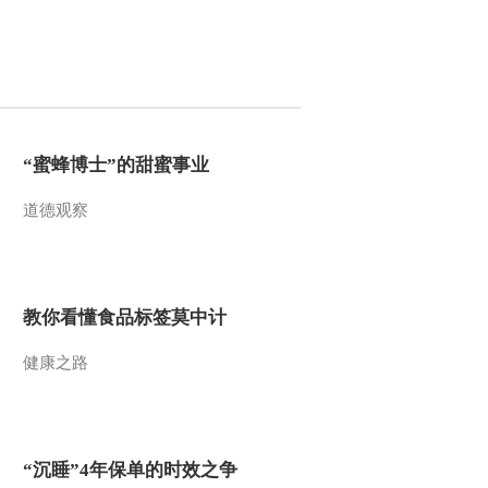
2014-04-15 02:59:19
《讲述》 20140407 红花
红了
2014-04-08 00:39:17
“蜜蜂博士”的甜蜜事业
《讲述》 20140401 老知
道德观察
青的新故事
2014-04-02 01:14:18
教你看懂食品标签莫中计
《讲述》 20140331 出彩
人生-请多给我一百天
健康之路
2014-03-31 23:30:17
《讲述》 20140327 出彩
人生-守护丹青
“沉睡”4年保单的时效之争