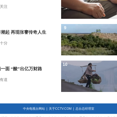
关注
9
年潮起 再现张謇传奇人生
十分
10
一面 “酸”出亿万财路
有道
中央电视台网站
|
关于CCTV.COM
|
总台总经理室