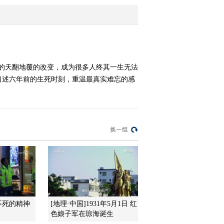
2014-05-06 00:30:17
《讲述》 20140504 网络
生存
发生的天翻地覆的改变，成为很多人终其一生无法
口述六年前的生死时刻，重温最真实难忘的感
2014-05-04 15:40:12
《讲述》 20140429 说出
我的秘密
换一组
2014-04-30 02:39:19
《讲述》 20140428 桩里
庄外
2014-04-28 23:53:17
不死的精神
[地理·中国]1931年5月1日 红
《讲述》 20140422 糖蒜
色娘子军在琼海诞生
记