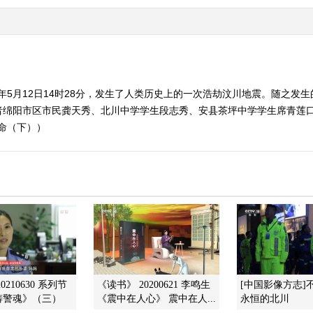
08年5月12日14时28分，发生了人类历史上的一次浩劫汶川地震。随之
者绵阳市区市民龚天秀、北川中学学生段志秀、安县茶坪中学学生席青莲
生命（下））
0210630 系列节
《读书》 20200621 李鸣生
[中国影像方志]
铸警魂》（三）
《震中在人心》 震中在人...
永恒的北川