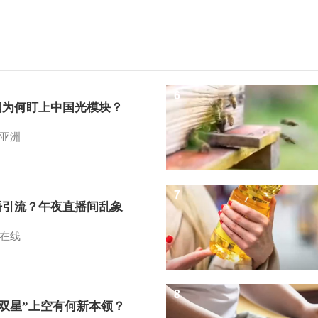
6
国为何盯上中国光模块？
亚洲
7
语引流？午夜直播间乱象
在线
8
I双星”上空有何新本领？