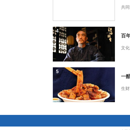
共同
4
百
文化
5
一醋
生财