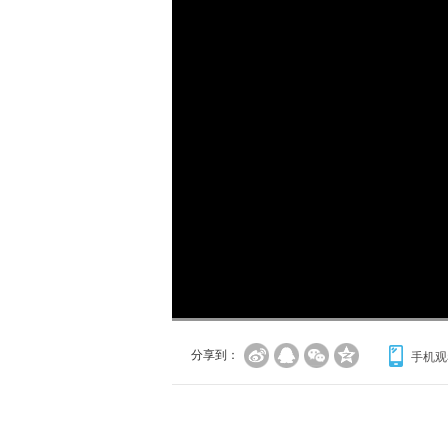
加
载
/
完
成
:
0%
分享到：
手机观