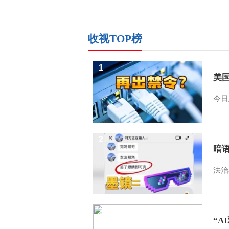
收视TOP榜
1
美
今日
2
暗
法治
3
“A