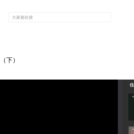
频道大全
栏目大全
片库
4K专区
听
育
电影
国防军事
电视剧
纪录
科教
戏曲
社会与法
少
生命（下）
往