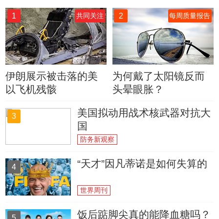
1
2
共同关注
每周质量报告
伊朗展示被击落的美
为何戴了太阳镜反而
以飞机残骸
头晕眼胀？
美国拟动用战术核武器对抗大
3
国
防务新观察
“天才”因凡蒂诺是如何失算的
4
世界周刊
饭后踮脚尖真的能降血糖吗？
5