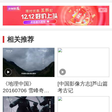
程碑
感染
可
相关推荐
《地理中国》
[中国影像方志]芦山篇
20160706 雪峰奇景
考古记
（下）