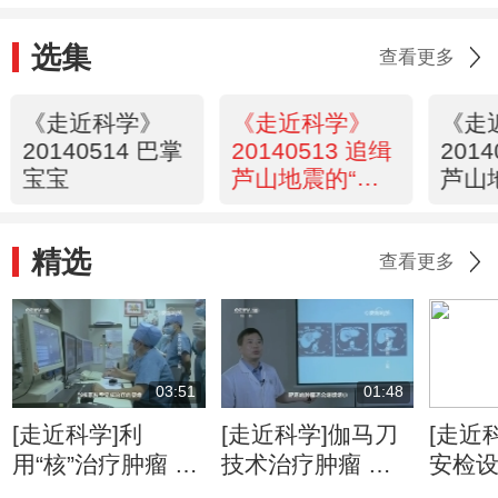
选集
查看更多
《走近科学》
《走近科学》
《走
20140514 巴掌
20140513 追缉
201
宝宝
芦山地震的“肇
芦山
事者”（下）
事者
精选
查看更多
03:51
01:48
[走近科学]利
[走近科学]伽马刀
[走近
用“核”治疗肿瘤 是
技术治疗肿瘤 精
安检
人类医学的重要里
准摧毁病灶无痛无
赢得