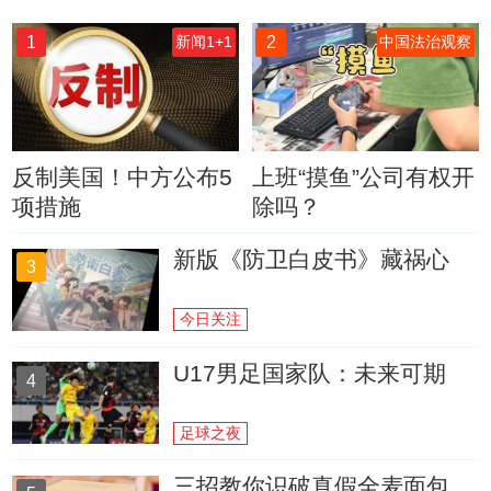
1
2
新闻1+1
中国法治观察
反制美国！中方公布5
上班“摸鱼”公司有权开
项措施
除吗？
新版《防卫白皮书》藏祸心
3
今日关注
U17男足国家队：未来可期
4
足球之夜
三招教你识破真假全麦面包