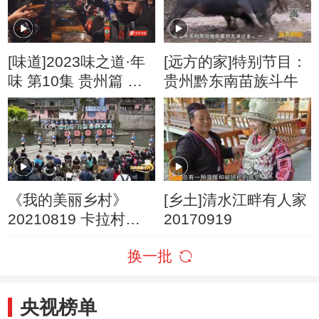
[味道]2023味之道·年
[远方的家]特别节目：
味 第10集 贵州篇 鞭
贵州黔东南苗族斗牛
炮声声迎新春 苗寨盛
装贺新岁
《我的美丽乡村》
[乡土]清水江畔有人家
20210819 卡拉村的
20170919
新生活
换一批
央视榜单