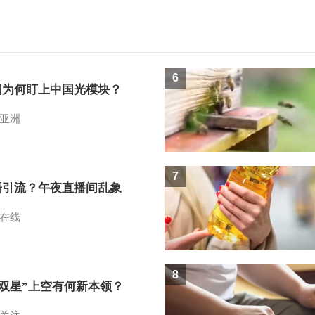
6
国为何盯上中国光模块？
亚洲
7
语引流？午夜直播间乱象
在线
8
I双星”上空有何新本领？