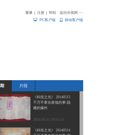
翡翠那点事
登录
|
注册
|
帮助
返回央视网
>>
PC客户端
移动客户端
2014-05-22 17:47:13
《科技之光》 20140521
音
热榜
暴食妈妈
微视频
儿
音乐
体育赛事
农业农村
2014-05-21 16:32:12
《科技之光》 20140519
摘下“紧箍咒”
期
片段
2014-05-19 16:25:12
《科技之光》 20140515
千万不要在家做的事-隐
藏的爆炸
2014-05-15 19:51:14
《科技之光》 20140514