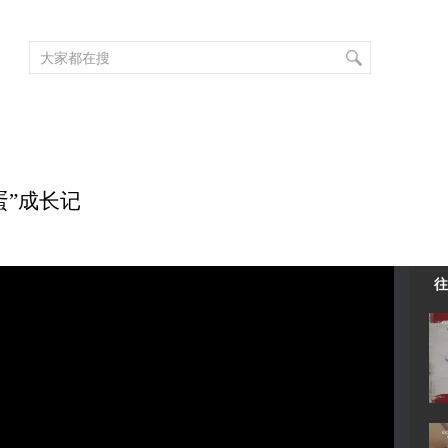
频道大全
栏目大全
片库
4K专区
听
育
电影
国防军事
电视剧
纪录
科教
戏曲
社会与法
少
坏蛋”成长记
往