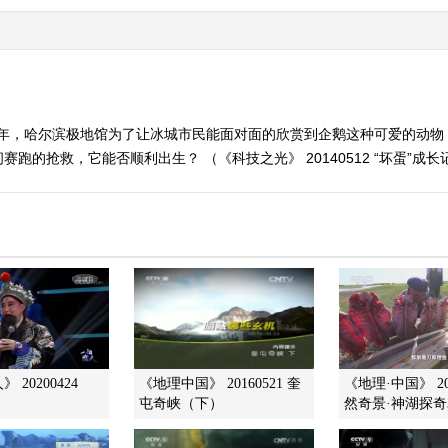
05年，哈尔滨极地馆为了让冰城市民能面对面的欣赏到企鹅这种可爱的动物
的抢救，它能否顺利出生？ （《科技之光》 20140512 “坏蛋”成长
 20200424
《地理中国》 20160521 奎
《地理·中国》 201
屯奇峡（下）
然奇景·神湖探奇