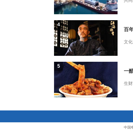
共同
4
百
文化
5
一醋
生财
中国