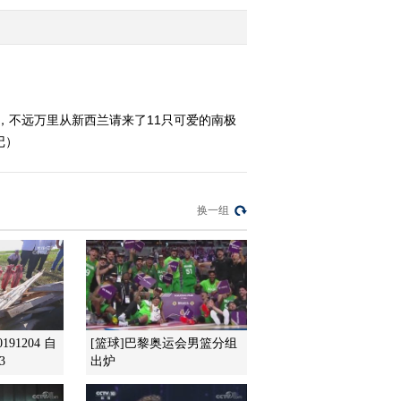
2014-05-07 14:35:11
《科技之光》 20140506
我回太阳河（下）
，不远万里从新西兰请来了11只可爱的南极
记）
2014-05-06 16:46:12
《科技之光》 20140430
忠心护主
换一组
2014-04-30 16:04:12
《科技之光》 20140429
养个宠物靠谱
2014-04-29 17:30:13
91204 自
[篮球]巴黎奥运会男篮分组
3
出炉
《科技之光》 20140428
千里求生