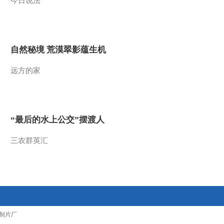
今日说法
2014-04-14 16:11:12
《科技之光》 20140410
解密心灵魔术（八）
自然秘境 荒漠翠影蕴生机
2014-04-10 17:19:13
远方的家
《科技之光》 20140409
解密心灵魔术（七）
“最后的水上公交”摆渡人
2014-04-09 17:12:13
三农群英汇
《科技之光》 20140408
死亡之舞
2014-04-08 18:13:14
《科技之光》 20140403
再活50年
制片厂