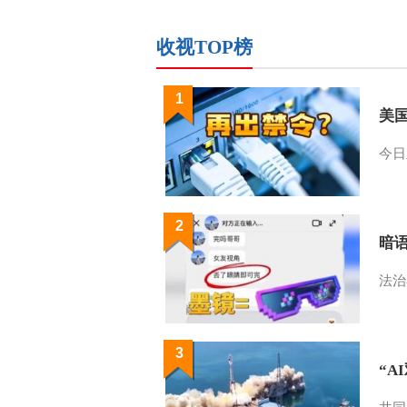
收视TOP榜
1
美
今日
2
暗
法治
3
“A