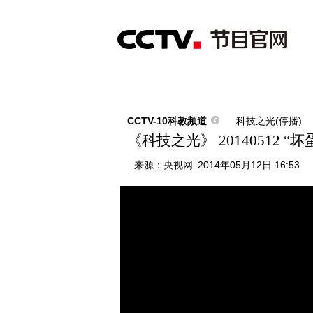
首页
直播
节目单
综合
新闻
财经
综艺
中文国际
体
CCTV-10科教频道
科技之光(停播)
《科技之光》 20140512 “
来源：
央视网
2014年05月12日 16:53