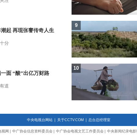
关注
9
年潮起 再现张謇传奇人生
十分
10
一面 “酸”出亿万财路
有道
中央电视台网站
|
关于CCTV.COM
|
总台总经理室
电视网
|
中广协会信息资料委员会
|
中广协会电视文艺工作委员会
|
中央新闻纪录电影