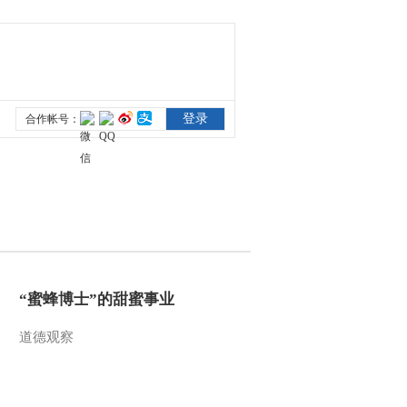
2014《中国成语大
会》宣传片
00:00:14
《中国成语大会》宣
传片（剪纸版）
00:00:30
[2014中国成语大会]第
一次成语组合测试
00:01:58
[2014中国成语大会]达
吾力江晋级之路
00:01:42
[2014中国成语大会]王
“蜜蜂博士”的甜蜜事业
海阔、沈达晋级之路
道德观察
00:02:09
[2014中国成语大会]韩
韬晋级之路