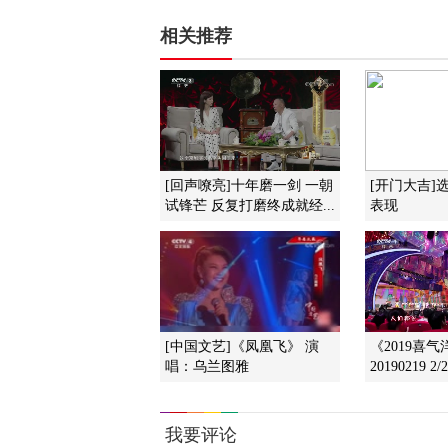
相关推荐
[回声嘹亮]十年磨一剑 一朝
[开门大吉]
试锋芒 反复打磨终成就经...
表现
[中国文艺]《凤凰飞》 演
《2019喜
唱：乌兰图雅
20190219 2/2