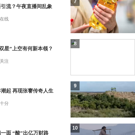
7
语引流？午夜直播间乱象
在线
8
I双星”上空有何新本领？
关注
9
年潮起 再现张謇传奇人生
十分
10
一面 “酸”出亿万财路