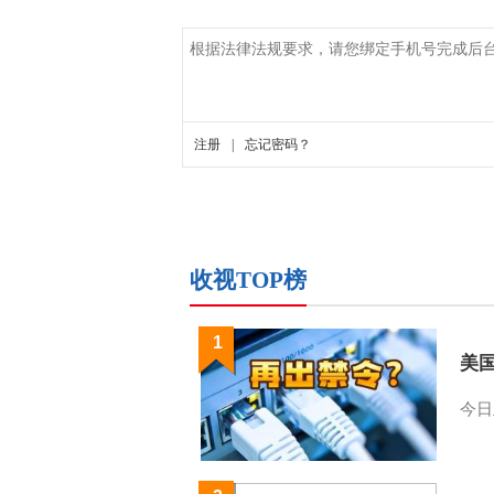
收视TOP榜
1
美
今日