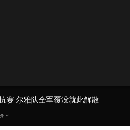
时对抗赛 尔雅队全军覆没就此解散
介