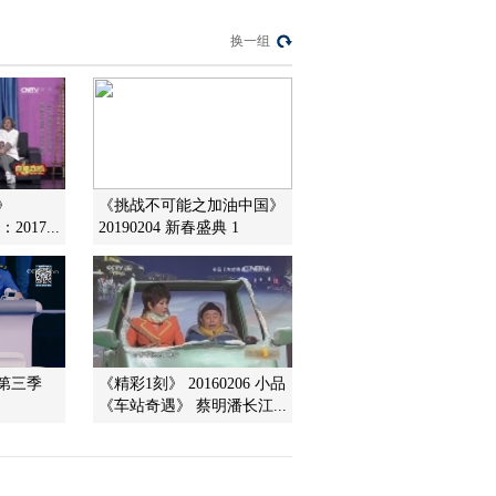
第八场
01:33:56
换一组
《2014中国成语大
会》 20140615 总决
赛 第九场
01:35:13
《中国成语大会》
20140622 总决赛第
十场
01:33:57
》
《挑战不可能之加油中国》
《中国成语大会》
2017...
20190204 新春盛典 1
20140629 总决赛第
十一场
01:34:29
《2014中国成语大
会》 20140706 总决
赛第十二场 冠军之战
01:33:49
第三季
《精彩1刻》 20160206 小品
节目看点
《车站奇遇》 蔡明潘长江...
[中国成语大会]概念版
宣传片20140305
00:00:15