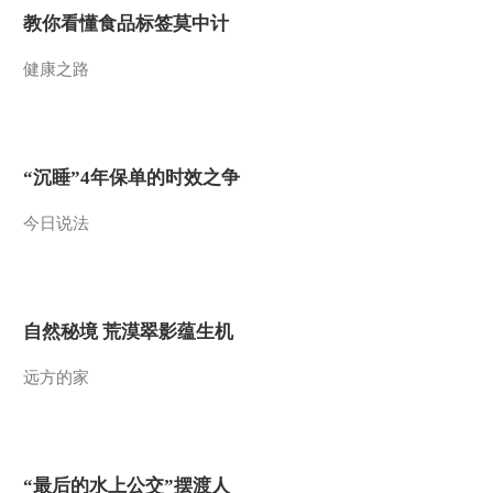
00:00:47
教你看懂食品标签莫中计
[2014中国成语大会]肖
臣晋级之路
健康之路
00:00:37
[2014中国成语大会]王
帆晋级之路
00:02:47
“沉睡”4年保单的时效之争
[2014中国成语大会]陈
今日说法
默金、赵婕荃晋级之
路
00:03:10
[2014中国成语大
会]“无休无止”的有趣
自然秘境 荒漠翠影蕴生机
解释
00:01:20
[2014中国成语大
远方的家
会]“光宗耀祖”的有趣
解释
00:01:19
[2014中国成语大会]杜
暘晋级之路
“最后的水上公交”摆渡人