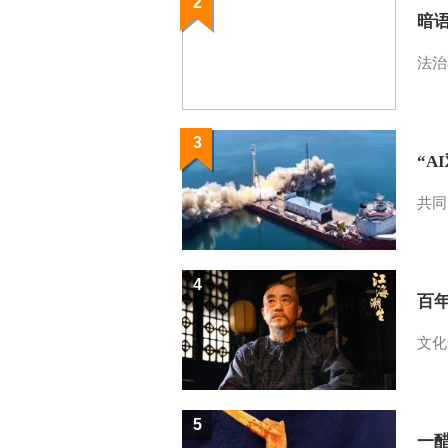
2
暗
法治
3
“A
共同
4
百
文化
5
一醋