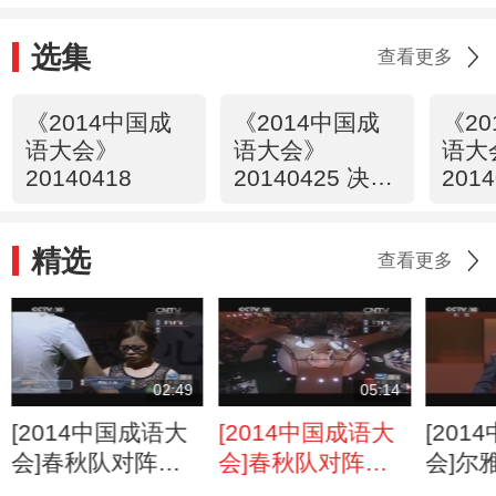
选集
查看更多
《2014中国成
《2014中国成
《2
语大会》
语大会》
语大
20140418
20140425 决赛
201
第一场
第二
精选
查看更多
02:49
05:14
[2014中国成语大
[2014中国成语大
[20
会]春秋队对阵尔
会]春秋队对阵国
会]尔
雅队 目标计时对
风队 目标计时对
风队 