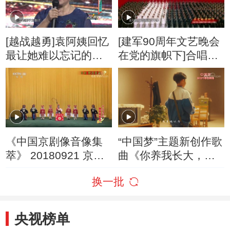
[越战越勇]袁阿姨回忆
[建军90周年文艺晚会
最让她难以忘记的案
在党的旗帜下]合唱
例
《中国人民解放军军
歌》 合唱：中国人民
解放军66284部队
《中国京剧像音像集
“中国梦”主题新创作歌
萃》 20180921 京剧
曲《你养我长大，我
《搜孤救孤》
陪你变老》
换一批
央视榜单