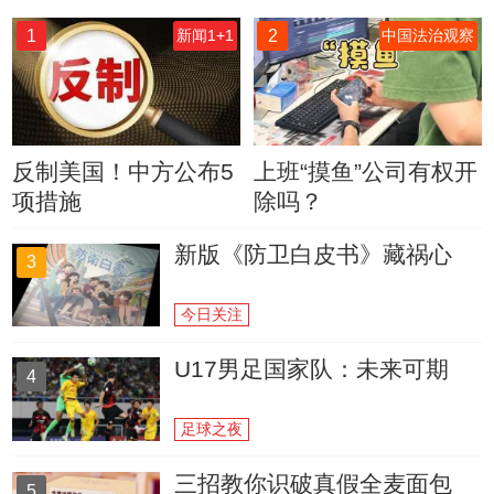
1
2
新闻1+1
中国法治观察
反制美国！中方公布5
上班“摸鱼”公司有权开
项措施
除吗？
新版《防卫白皮书》藏祸心
3
今日关注
U17男足国家队：未来可期
4
足球之夜
三招教你识破真假全麦面包
5