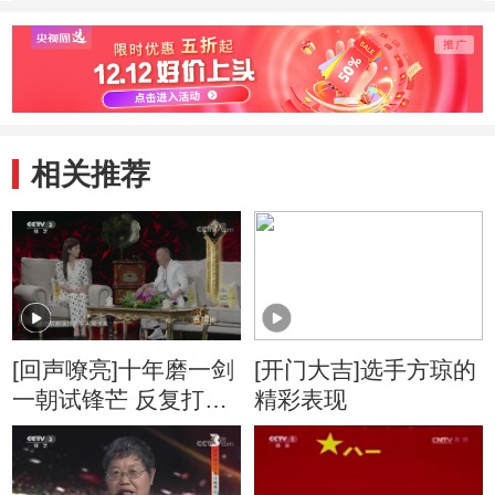
抗赛 第一轮 春秋
抗赛 第二轮 国风
抗赛 
队胜
队胜
队胜
相关推荐
[回声嘹亮]十年磨一剑
[开门大吉]选手方琼的
一朝试锋芒 反复打磨
精彩表现
终成就经典角色