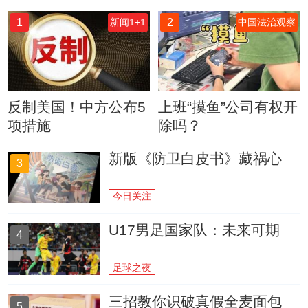
1
2
新闻1+1
中国法治观察
反制美国！中方公布5
上班“摸鱼”公司有权开
项措施
除吗？
新版《防卫白皮书》藏祸心
3
今日关注
U17男足国家队：未来可期
4
足球之夜
三招教你识破真假全麦面包
5