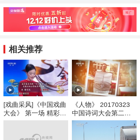
唐锐
尹婷苑
相关推荐
[戏曲采风]《中国戏曲
《人物》 20170323
大会》 第一场 精彩回
中国诗词大会第二季
顾
亚军 彭敏