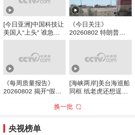
[今日亚洲]中国科技让
《今日关注》
美国人“上头” 谁急
20260802 特朗普叫
了？
停“最大规模”打击 伊
朗称摧毁美军F-35战
机
《每周质量报告》
[海峡两岸]美台海巡船
20260802 揭开“假洋
同框 纸老虎还想逞
牌”的真面目
威？
换一批
央视榜单