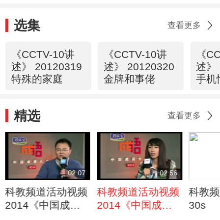
选集
查看更多
《CCTV-10讲
《CCTV-10讲
《CC
述》 20120319
述》 20120320
述》 
特殊的家庭
金牌和事佬
手机
精选
查看更多
02:07
02:56
科教频道活动视频
科教频道活动视频
科教频
2014《中国成语
2014《中国成语
30s
大会》选手采访
大会》选手采访