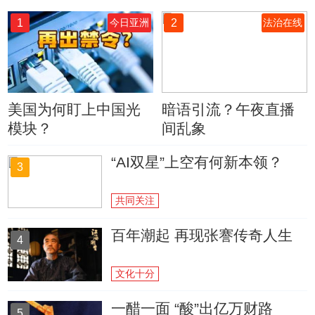
1
2
今日亚洲
法治在线
美国为何盯上中国光
暗语引流？午夜直播
模块？
间乱象
“AI双星”上空有何新本领？
3
共同关注
百年潮起 再现张謇传奇人生
4
文化十分
一醋一面 “酸”出亿万财路
5