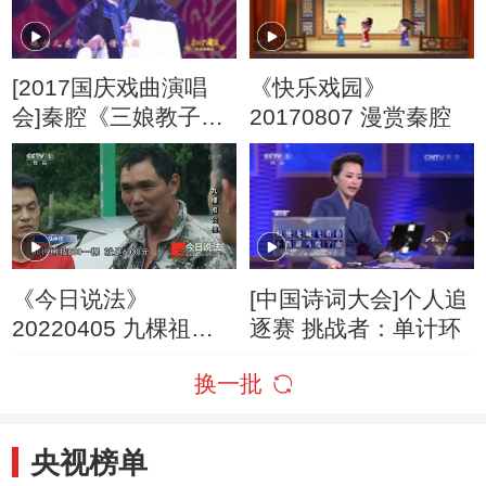
[2017国庆戏曲演唱
《快乐戏园》
会]秦腔《三娘教子》
20170807 漫赏秦腔
选段 表演：齐爱云
《今日说法》
[中国诗词大会]个人追
20220405 九棵祖公
逐赛 挑战者：单计环
桂
换一批
央视榜单