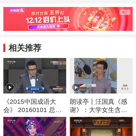
相关推荐
《2015中国成语大
朗读亭丨汪国真《感
会》 20160101 总决
谢》：大学女生含泪
赛 第七场
倾诉心中遗憾