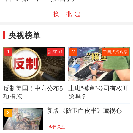
换一批
央视榜单
1
2
新闻1+1
中国法治观察
反制美国！中方公布5
上班“摸鱼”公司有权开
项措施
除吗？
新版《防卫白皮书》藏祸心
3
今日关注