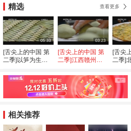
精选
查看更多
05:33
03:23
[舌尖上的中国 第
[舌尖上的中国 第
[舌尖
二季]以笋为生的
二季]江西赣州篙
二季]
临安人
粑
妙用
相关推荐