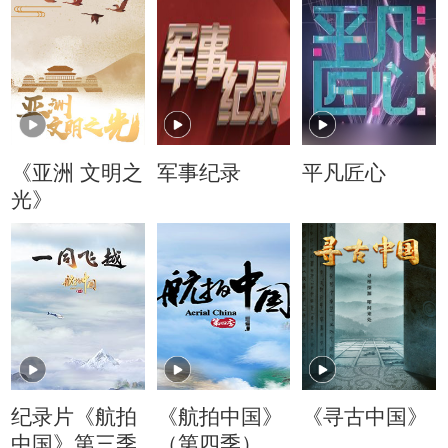
《亚洲 文明之
军事纪录
平凡匠心
光》
纪录片《航拍
《航拍中国》
《寻古中国》
中国》第三季
（第四季）