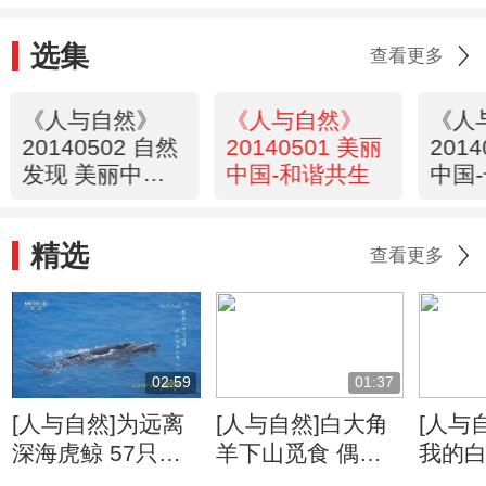
选集
查看更多
《人与自然》
《人与自然》
《人
20140502 自然
20140501 美丽
201
发现 美丽中国-
中国-和谐共生
中国
潮落潮起
精选
查看更多
02:59
01:37
[人与自然]为远离
[人与自然]白大角
[人与
深海虎鲸 57只鲸
羊下山觅食 偶遇
我的白
鱼长途跋涉从南极
棕熊仓皇而逃
利爪