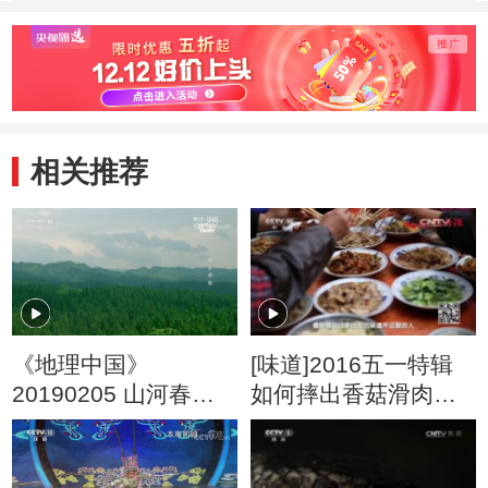
来到澳大利亚
大鱼
相关推荐
《地理中国》
[味道]2016五一特辑
20190205 山河春色·
如何摔出香菇滑肉的
侗乡寻音
爽滑的口感