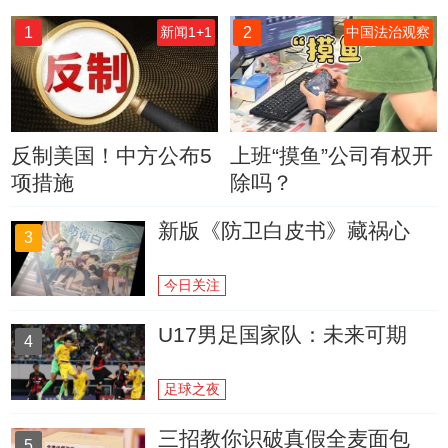
1
2
新闻1+1
中国法治观察
反制美国！中方公布5
上班“摸鱼”公司有权开
项措施
除吗？
新版《防卫白皮书》藏祸心
3
今日关注
U17男足国家队：未来可期
4
足球之夜
三招教你识破真假全麦面包
5