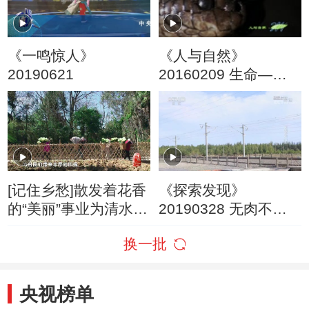
《一鸣惊人》
《人与自然》
20190621
20160209 生命——
两栖爬行动物（下）
[记住乡愁]散发着花香
《探索发现》
的“美丽”事业为清水河
20190328 无肉不欢
村村民们带来丰厚的
（二）
换一批
回报
央视榜单