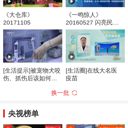
《大仓库》
《一鸣惊人》
20171105
20160527 闪亮民营
剧团 第一季
[生活提示]被宠物犬咬
[生活圈]在线大名医
伤、抓伤后该如何处
疫苗
理？
换一批
央视榜单