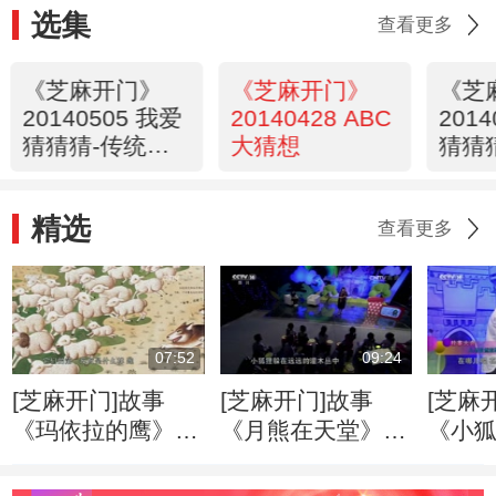
选集
查看更多
《芝麻开门》
《芝麻开门》
《芝
20140505 我爱
20140428 ABC
201
猜猜猜-传统文
大猜想
猜猜
化猜猜猜（七）
化猜
人物篇
习俗
精选
查看更多
07:52
09:24
[芝麻开门]故事
[芝麻开门]故事
[芝麻
《玛依拉的鹰》
《月熊在天堂》
《小狐
主讲人：王林
主讲人：保冬妮
人：