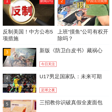
1
2
新闻1+1
中国法治观察
反制美国！中方公布5
上班“摸鱼”公司有权开
项措施
除吗？
新版《防卫白皮书》藏祸心
3
今日关注
U17男足国家队：未来可期
4
足球之夜
三招教你识破真假全麦面包
5