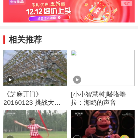
相关推荐
《芝麻开门》
[小小智慧树]嗒嗒噜
20160123 挑战大现
拉：海鸥的声音
场 果蔬争霸赛