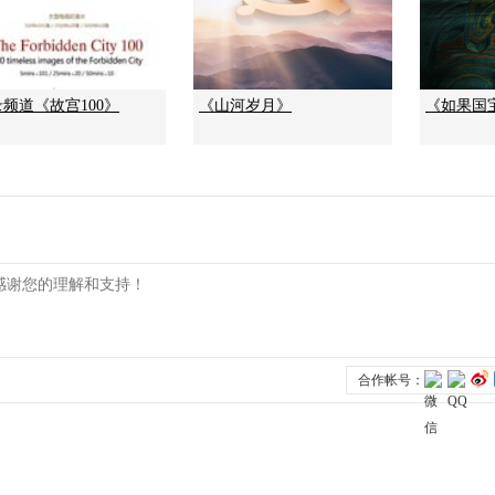
频道《故宫100》
《山河岁月》
《如果国