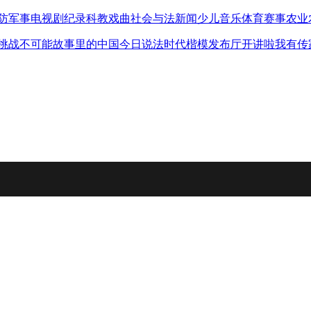
防军事
电视剧
纪录
科教
戏曲
社会与法
新闻
少儿
音乐
体育赛事
农业
挑战不可能
故事里的中国
今日说法
时代楷模发布厅
开讲啦
我有传