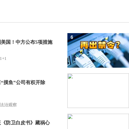
6
制美国！中方公布5项措施
1+1
7
班“摸鱼”公司有权开除
？
法治观察
8
版《防卫白皮书》藏祸心