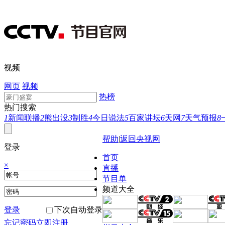
视频
网页
视频
热榜
热门搜索
1
新闻联播
2
熊出没
3
制胜
4
今日说法
5
百家讲坛
6
天网
7
天气预报
8
帮助
|
返回央视网
登录
首页
×
直播
节目单
频道大全
登录
下次自动登录
忘记密码
立即注册