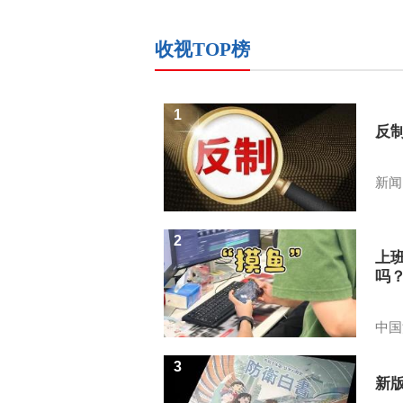
收视TOP榜
1
反
新闻
2
上
吗
中国
3
新