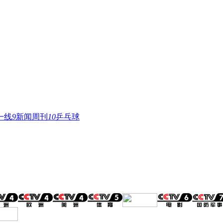
一线
9
新闻周刊
10
乒乓球