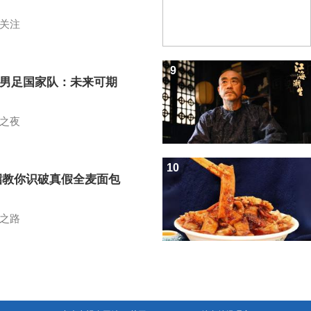
关注
9
7男足国家队：未来可期
之夜
10
招教你识破真假全麦面包
之路