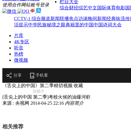
栏目大全
使用合作网站账号登录
综合
财经
综艺
中文国际
体育
电影
国
CCTV-1 综合频道
新闻联播
焦点访谈
晚间新闻
经典咏流传
活提示
中华民族
秘境之眼
典籍里的中国
中国诗词大会
片库
4K专区
听音
热榜
微视频
分享
手机看
《舌尖上的中国》第二季精切视频
收藏
加载中...
[舌尖上的中国 第二季]考校火候的油爆河虾
来源 : 央视网
2014-04-25 22:16
内容简介
相关推荐