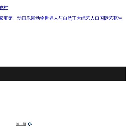
农村
家宝
第一动画乐园
动物世界
人与自然
正大综艺
人口
国际艺苑
生
换一组