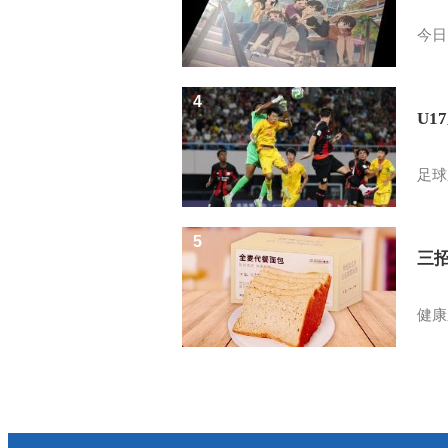
今日
4
U1
足球
5
三
健康