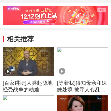
《繁花》作者金宇
蒙用维语朗读他的
蒙解释
澄分享写作思路
获奖小说《这边风
风景》
景》
原因
相关推荐
[百家讲坛]人类起源地
[等着我]得知母亲和妹
经受战争的劫难
妹处境 被寻人心乱如
麻