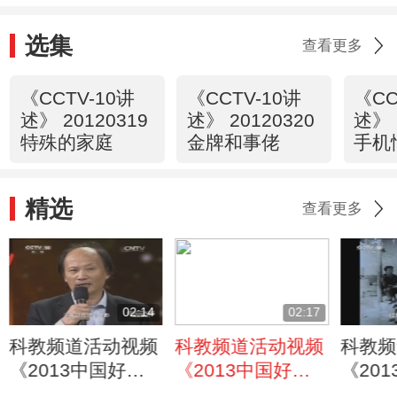
《这边风景》
选集
查看更多
《CCTV-10讲
《CCTV-10讲
《CC
述》 20120319
述》 20120320
述》 
特殊的家庭
金牌和事佬
手机
精选
查看更多
02:14
02:17
科教频道活动视频
科教频道活动视频
科教频
《2013中国好书
《2013中国好书
《20
阅读盛典》小说
阅读盛典》作家王
阅读盛