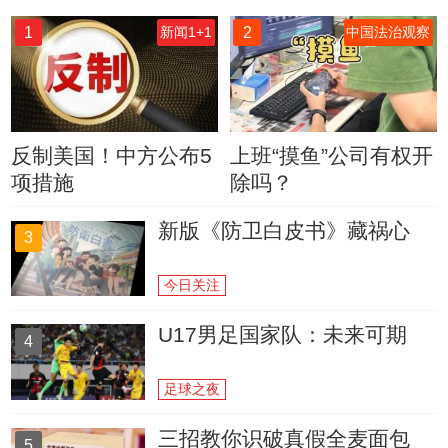
1
2
新闻1+1
中国法治观察
反制美国！中方公布5
上班“摸鱼”公司有权开
项措施
除吗？
新版《防卫白皮书》藏祸心
3
今日关注
U17男足国家队：未来可期
4
足球之夜
三招教你识破真假全麦面包
5