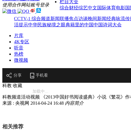
栏目大全
使用合作网站账号登录
综合
财经
综艺
中文国际
体育
电影
国
CCTV-1 综合频道
新闻联播
焦点访谈
晚间新闻
经典咏流传
活提示
中华民族
秘境之眼
典籍里的中国
中国诗词大会
片库
4K专区
听音
热榜
微视频
分享
手机看
科教
收藏
加载中...
科教频道活动视频 《2013中国好书阅读盛典》小说《繁花》
来源 : 央视网
2014-04-24 16:48
内容简介
相关推荐