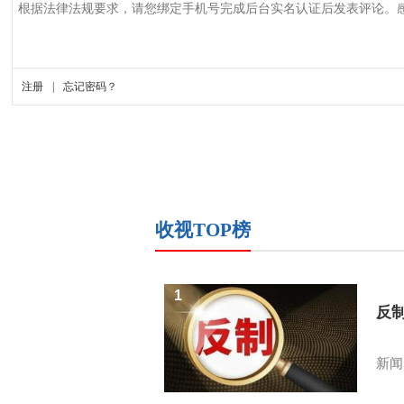
收视TOP榜
1
反
新闻