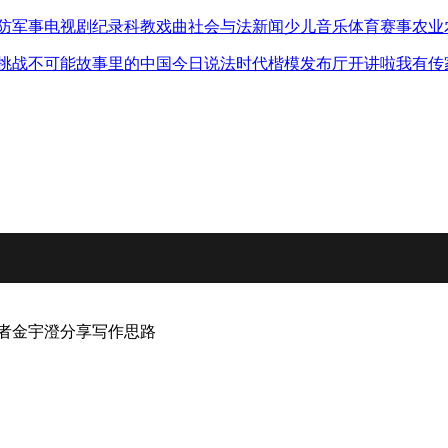
防军事
电视剧
纪录
科教
戏曲
社会与法
新闻
少儿
音乐
体育赛事
农业
挑战不可能
故事里的中国
今日说法
时代楷模发布厅
开讲啦
我有传
作者金宇澄分享写作思路