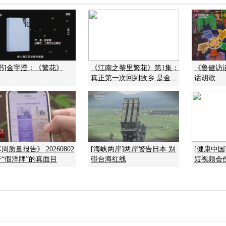
书]金宇澄：《繁花》
《江南之黎里繁花》第1集：
《鲁健访谈》
真正第一次回到故乡 是金...
话胡歌
周质量报告》 20260802
[海峡两岸]两岸警告日本 别
[健康中
开“假洋牌”的真面目
碰台海红线
短视频会