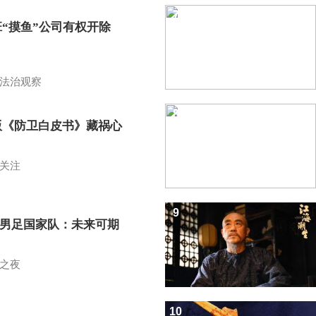
7
班“摸鱼”公司有权开除
？
法治观察
8
版《防卫白皮书》藏祸心
关注
9
7男足国家队：未来可期
之夜
10