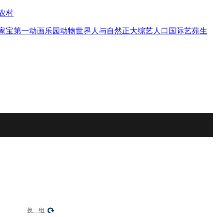
农村
家宝
第一动画乐园
动物世界
人与自然
正大综艺
人口
国际艺苑
生
换一组