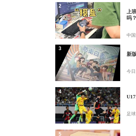
2
上
吗
中国
3
新
今日
4
U1
足球
5