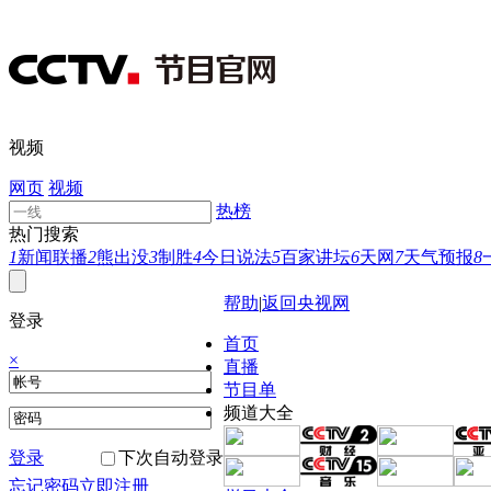
视频
网页
视频
热榜
热门搜索
1
新闻联播
2
熊出没
3
制胜
4
今日说法
5
百家讲坛
6
天网
7
天气预报
8
帮助
|
返回央视网
登录
首页
×
直播
节目单
频道大全
登录
下次自动登录
忘记密码
立即注册