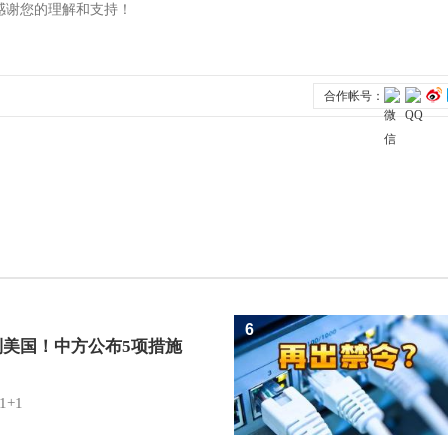
6
制美国！中方公布5项措施
1+1