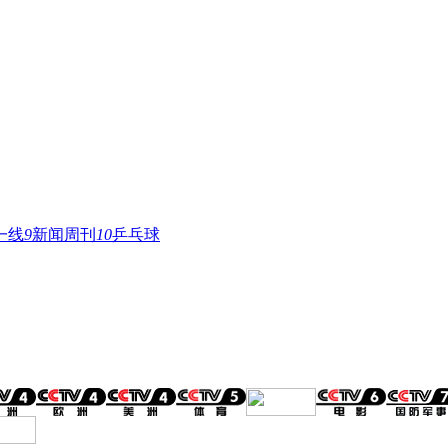
一线
9
新闻周刊
10
乒乓球