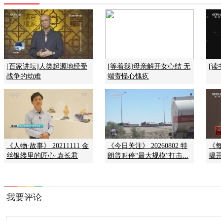
[百家讲坛]人类起源地经受
[等着我]母亲解开女心结 无
[读
战争的劫难
端责怪心愧疚
《人物·故事》 20211111 金
《今日关注》 20260802 特
《每
丝银缕里的匠心·袁长君
朗普叫停“最大规模”打击...
揭