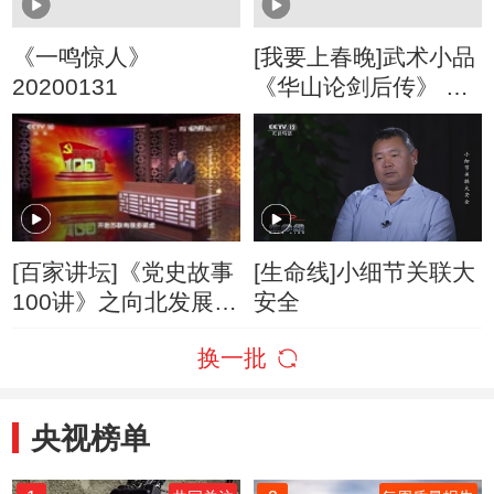
《一鸣惊人》
[我要上春晚]武术小品
20200131
《华山论剑后传》 表
演：振宇功夫团
[百家讲坛]《党史故事
[生命线]小细节关联大
100讲》之向北发展
安全
向南防御 全党战略方
换一批
针的提出
央视榜单