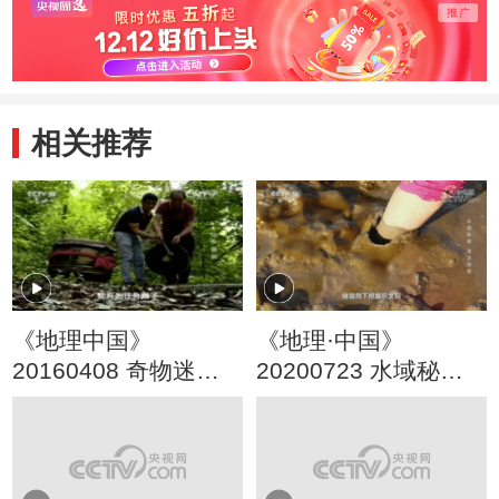
相关推荐
《地理中国》
《地理·中国》
20160408 奇物迷象·
20200723 水域秘境·
壮乡铜鼓
滩涂寻奇