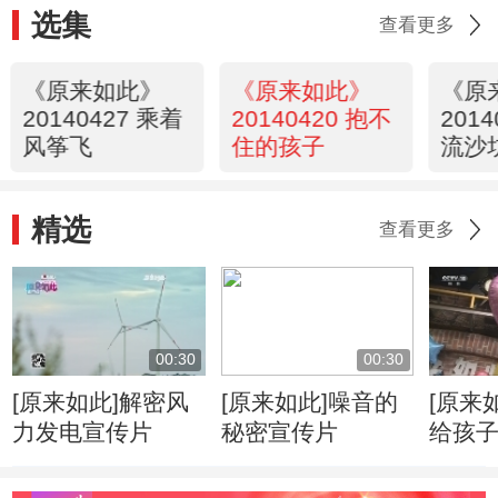
选集
查看更多
《原来如此》
《原来如此》
《原
20140427 乘着
20140420 抱不
201
风筝飞
住的孩子
流沙
精选
查看更多
00:30
00:30
[原来如此]解密风
[原来如此]噪音的
[原来
力发电宣传片
秘密宣传片
给孩
气球