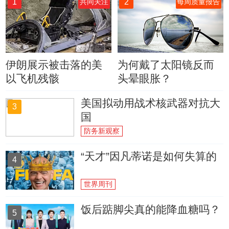
1
2
共同关注
每周质量报告
伊朗展示被击落的美
为何戴了太阳镜反而
以飞机残骸
头晕眼胀？
美国拟动用战术核武器对抗大
3
国
防务新观察
“天才”因凡蒂诺是如何失算的
4
世界周刊
饭后踮脚尖真的能降血糖吗？
5