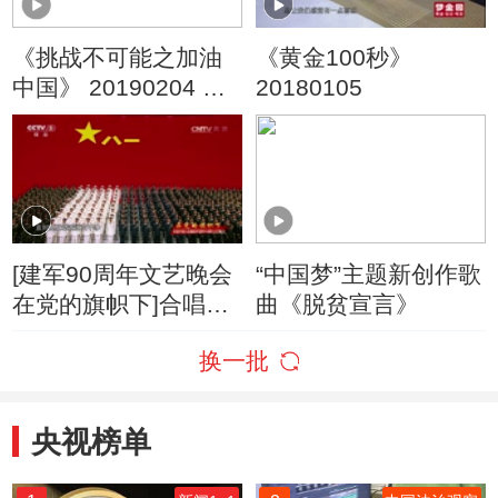
《挑战不可能之加油
《黄金100秒》
中国》 20190204 新
20180105
春盛典 1
[建军90周年文艺晚会
“中国梦”主题新创作歌
在党的旗帜下]合唱
曲《脱贫宣言》
《中国人民解放军军
换一批
歌》 合唱：中国人民
解放军66284部队
央视榜单