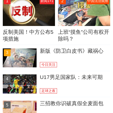
1
2
新闻1+1
中国法治观察
反制美国！中方公布5
上班“摸鱼”公司有权开
项措施
除吗？
新版《防卫白皮书》藏祸心
3
今日关注
U17男足国家队：未来可期
4
足球之夜
三招教你识破真假全麦面包
5