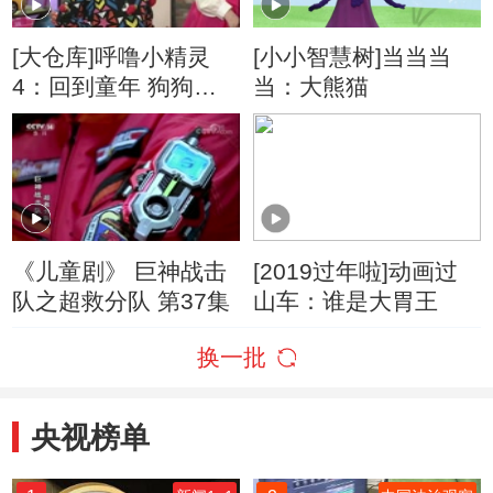
[大仓库]呼噜小精灵
[小小智慧树]当当当
4：回到童年 狗狗爆
当：大熊猫
米花
《儿童剧》 巨神战击
[2019过年啦]动画过
队之超救分队 第37集
山车：谁是大胃王
换一批
央视榜单