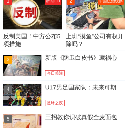
1
2
新闻1+1
中国法治观察
反制美国！中方公布5
上班“摸鱼”公司有权开
项措施
除吗？
新版《防卫白皮书》藏祸心
3
今日关注
U17男足国家队：未来可期
4
足球之夜
三招教你识破真假全麦面包
5