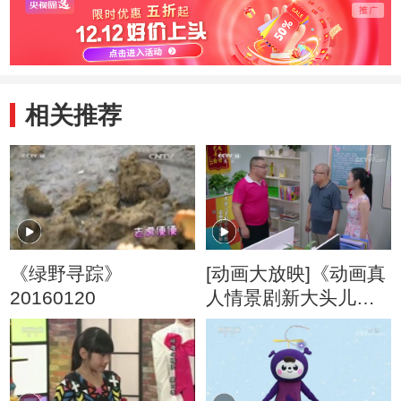
相关推荐
《绿野寻踪》
[动画大放映]《动画真
20160120
人情景剧新大头儿子
和小头爸爸》 第2集
老头爷爷和花裙小姨
（下）