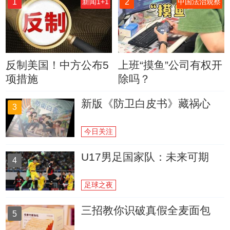
1
2
新闻1+1
中国法治观察
反制美国！中方公布5
上班“摸鱼”公司有权开
项措施
除吗？
新版《防卫白皮书》藏祸心
3
今日关注
U17男足国家队：未来可期
4
足球之夜
三招教你识破真假全麦面包
5