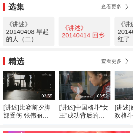
选集
查看更多
《讲述》
《讲
《讲述》
20140408 早起
201
20140414 回乡
的人（二）
红了
精选
查看更多
03:55
03:52
[讲述]比赛前夕脚
[讲述]中国格斗“女
[讲述
部受伤 张伟丽不
王”成功背后的心
欢格斗
得不改变战术
酸历程
看到
量