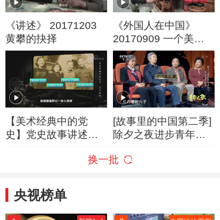
《讲述》 20171203
《外国人在中国》
黄攀的抉择
20170909 一个美国
外教的胡同生活
【美术经典中的党
[故事里的中国第二季]
史】党史故事讲述：
除夕之夜进步青年后
北平解放入城式是如
人讲述父辈故事
换一批
何举行的？
央视榜单