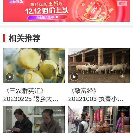
相关推荐
《三农群英汇》
《致富经》
20230225 返乡大学
20221003 执着小伙
生卖梨记
戈壁追梦