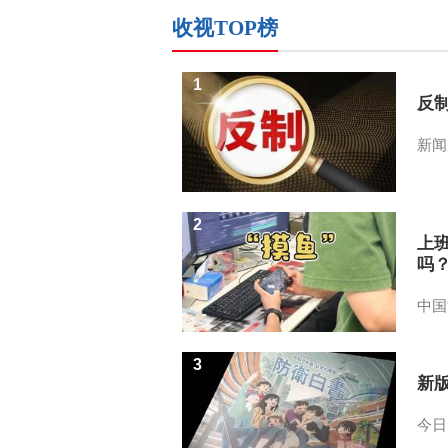
收视TOP榜
1
反
新闻
2
上
吗
中国
3
新
今日