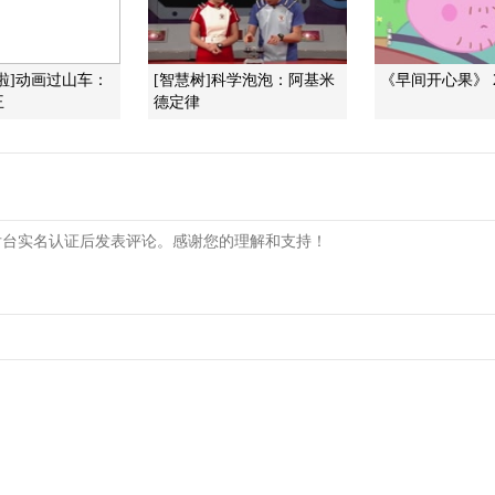
年啦]动画过山车：
[智慧树]科学泡泡：阿基米
《早间开心果》 20
王
德定律