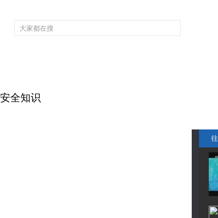
频道大全
栏目大全
片库
4K专区
听
育
电影
国防军事
电视剧
纪录
科教
戏曲
社会与法
少
通安全知识
往