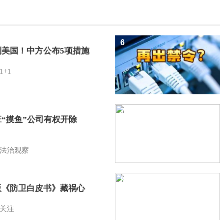
6
制美国！中方公布5项措施
1+1
7
班“摸鱼”公司有权开除
？
法治观察
8
版《防卫白皮书》藏祸心
关注