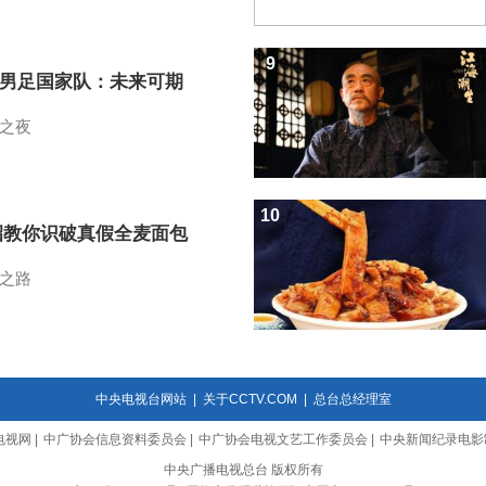
9
7男足国家队：未来可期
之夜
10
招教你识破真假全麦面包
之路
中央电视台网站
|
关于CCTV.COM
|
总台总经理室
电视网
|
中广协会信息资料委员会
|
中广协会电视文艺工作委员会
|
中央新闻纪录电影
中央广播电视总台 版权所有