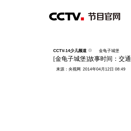
首页
直播
节目单
综合
新闻
财经
综艺
中文国际
体
CCTV-14少儿频道
金龟子城堡
[金龟子城堡]故事时间：交
来源：
央视网
2014年04月12日 08:49