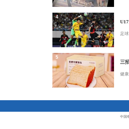
4
U1
足球
5
三
健康
中国