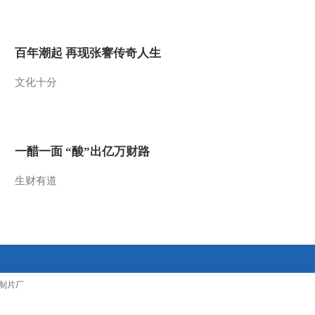
2014-03-03 11:32:09
智慧树 金龟子城堡 游戏
百年潮起 再现张謇传奇人生
大街：往车辆中间跑很危
险 20140301
文化十分
2014-03-03 11:30:10
智慧树 金龟子城堡 游戏
大街：小朋友不可以乱穿
马路 20140301
一醋一面 “酸”出亿万财路
2014-03-03 11:30:09
生财有道
智慧树 金龟子城堡 欢乐
大地图 20140222
2014-02-24 12:10:09
智慧树 金龟子城堡
制片厂
20140222