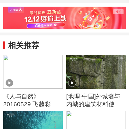
来到澳大利亚
大鱼
相关推荐
《人与自然》
[地理·中国]外城墙与
20160529 飞越彩虹
内城的建筑材料使用
——勇士归来（下）
不一样