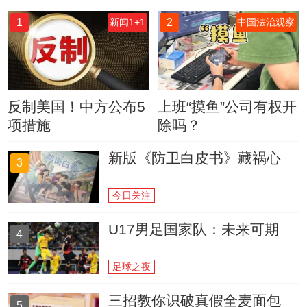
1
2
新闻1+1
中国法治观察
反制美国！中方公布5
上班“摸鱼”公司有权开
项措施
除吗？
新版《防卫白皮书》藏祸心
3
今日关注
U17男足国家队：未来可期
4
足球之夜
三招教你识破真假全麦面包
5