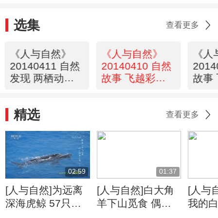
选集
查看更多
《人与自然》
《人与自然》
《人
20140411 自然
20140410 自然
201
发现 两栖动物-
故事 飞越彩虹-
故事
登陆
勇士归来
—踏
精选
查看更多
02:59
01:37
[人与自然]为远离
[人与自然]白大角
[人与
深海虎鲸 57只鲸
羊下山觅食 偶遇
我的白
鱼长途跋涉从南极
棕熊仓皇而逃
利爪