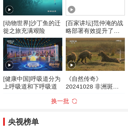
[动物世界]沙丁鱼的迁
[百家讲坛]范仲淹的战
徙之旅充满艰险
略部署有效提升了宋
军的防御能力
[健康中国]呼吸道分为
《自然传奇》
上呼吸道和下呼吸道
20241028 非洲斑鬣
狗家族
换一批
央视榜单