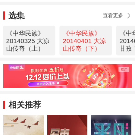
选集
查看更多
《中华民族》
《中华民族》
《中
20140325 大凉
20140401 大凉
201
山传奇（上）
山传奇（下）
甘孜
相关推荐