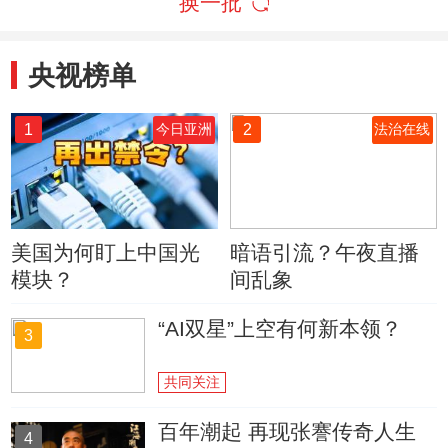
换一批
央视榜单
1
2
今日亚洲
法治在线
美国为何盯上中国光
暗语引流？午夜直播
模块？
间乱象
“AI双星”上空有何新本领？
3
共同关注
百年潮起 再现张謇传奇人生
4