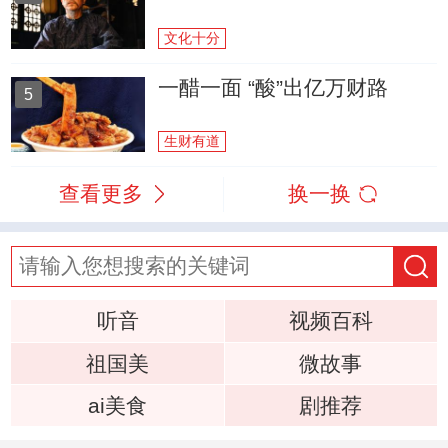
文化十分
一醋一面 “酸”出亿万财路
5
生财有道
查看更多
换一换
听音
视频百科
祖国美
微故事
ai美食
剧推荐