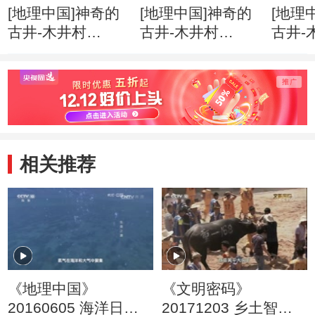
[地理中国]神奇的
[地理中国]神奇的
[地理
古井-木井村
古井-木井村
古井-
（下） 两口水井
（下） 还有多少
（下）
为何轮流出现奇异
井中存在神秘的物
浮物
物质
质
相关推荐
《地理中国》
《文明密码》
20160605 海洋日特
20171203 乡土智趣