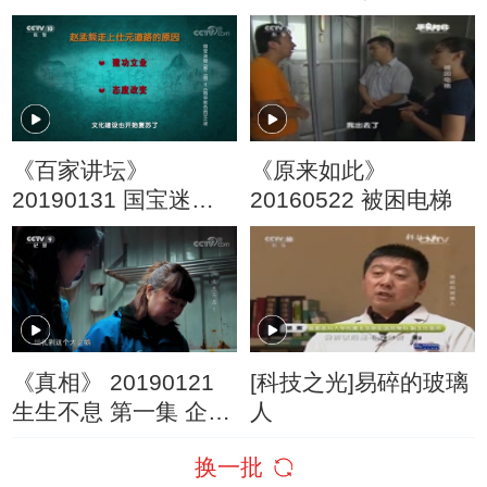
别节目·生命之源
传奇
《百家讲坛》
《原来如此》
20190131 国宝迷踪
20160522 被困电梯
（第二部） 11 《鹊华
秋色图》之谜
《真相》 20190121
[科技之光]易碎的玻璃
生生不息 第一集 企鹅
人
宝宝诞生记
换一批