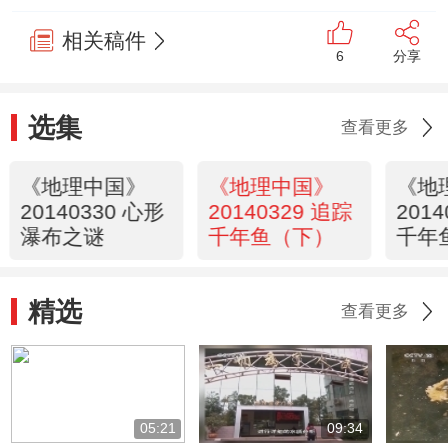
相关稿件
6
分享
选集
查看更多
《地理中国》
《地理中国》
《地
20140330 心形
20140329 追踪
201
瀑布之谜
千年鱼（下）
千年
精选
查看更多
05:21
09:34