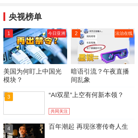
央视榜单
1
2
今日亚洲
法治在线
美国为何盯上中国光
暗语引流？午夜直播
模块？
间乱象
“AI双星”上空有何新本领？
3
共同关注
百年潮起 再现张謇传奇人生
4