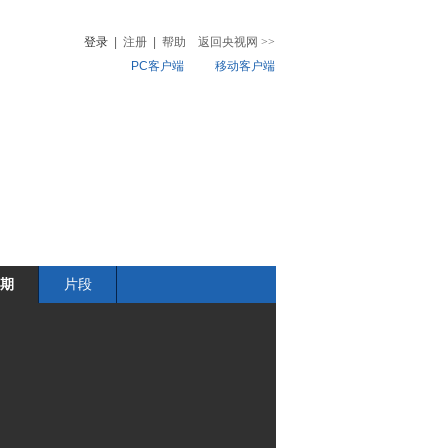
登录
|
注册
|
帮助
返回央视网
>>
PC客户端
移动客户端
音
热榜
微视频
儿
音乐
体育赛事
农业农村
期
片段