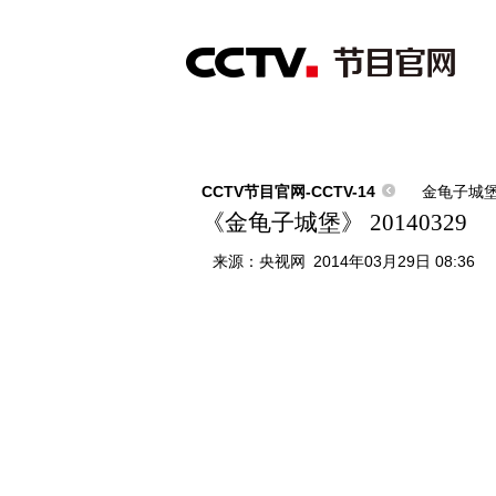
首页
直播
节目单
综合
新闻
财经
综艺
中文国际
体
CCTV节目官网-CCTV-14
金龟子城
《金龟子城堡》 20140329
来源：
央视网
2014年03月29日 08:36