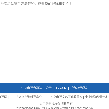
中央电视台网站
|
关于CCTV.COM
|
总台总经理室
电视网
|
中广协会信息资料委员会
|
中广协会电视文艺工作委员会
|
中央新闻纪录电影
中央广播电视总台 版权所有
京ICP证060535号
网络文化经营许可证文网文[2010]024号