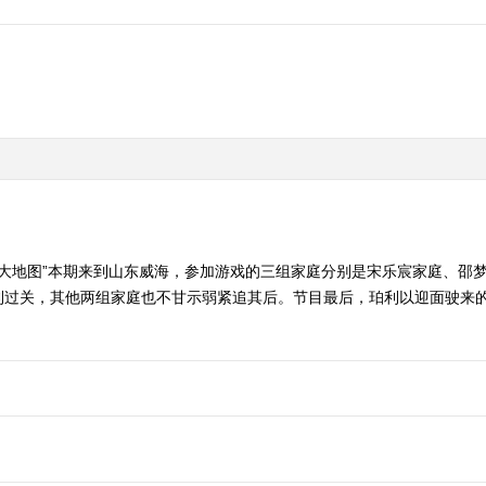
乐大地图”本期来到山东威海，参加游戏的三组家庭分别是宋乐宸家庭、邵
利过关，其他两组家庭也不甘示弱紧追其后。节目最后，珀利以迎面驶来